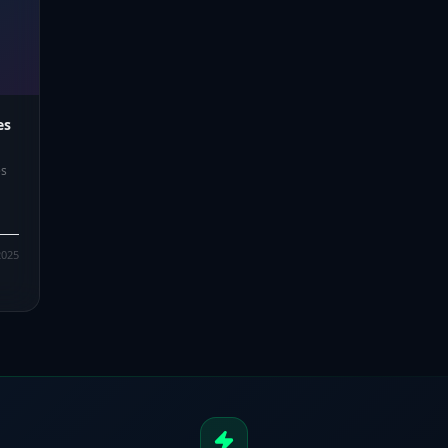
es
es
2025