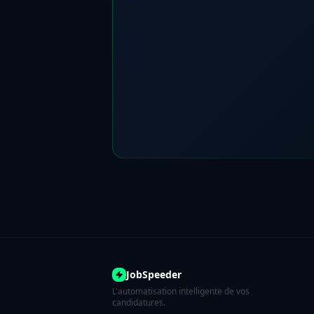
JobSpeeder
L'automatisation intelligente de vos
candidatures.