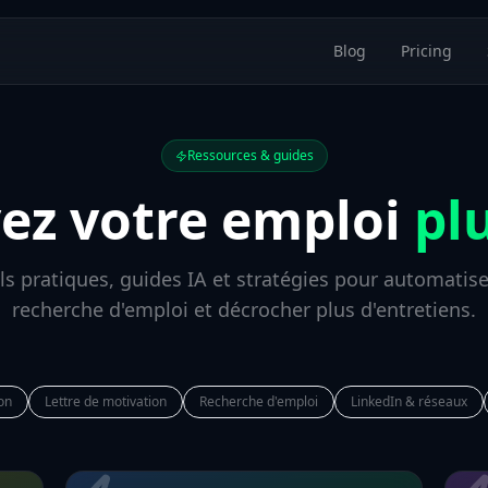
Blog
Pricing
Ressources & guides
ez votre emploi
plu
ls pratiques, guides IA et stratégies pour automatise
recherche d'emploi et décrocher plus d'entretiens.
on
Lettre de motivation
Recherche d'emploi
LinkedIn & réseaux