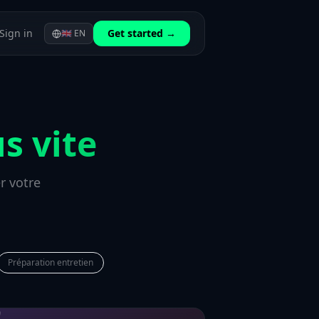
Sign in
Get started →
🇬🇧
EN
s vite
r votre
Préparation entretien