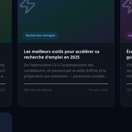
Recherche d'emploi
Le
Les meilleurs outils pour accélérer sa
Éc
recherche d'emploi en 2025
gu
ent,
De l'optimisation CV à l'automatisation des
L'I
u'il
candidatures, en passant par la veille d'offres et la
sec
 en
préparation aux entretiens — panorama complet
mêm
des outils qui changent vraiment la donne.
obt
déc
2025
9
min de lecture
18 mars 2025
7