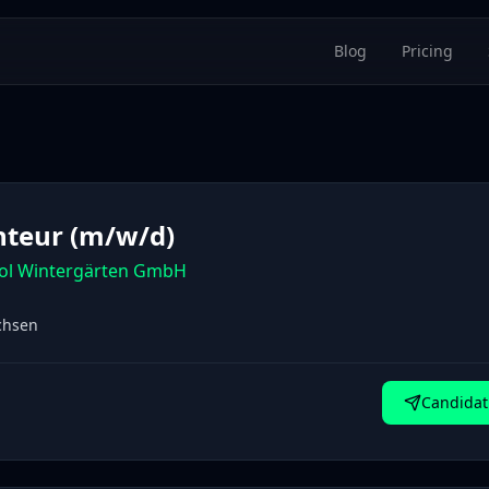
Blog
Pricing
teur (m/w/d)
ol Wintergärten GmbH
chsen
Candidat