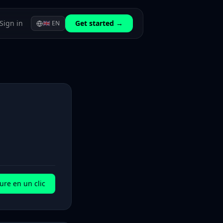
Sign in
Get started →
🇬🇧
EN
ure en un clic