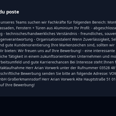
du poste
 unseres Teams suchen wir Fachkräfte für folgenden Bereich: Mon
assaden, Fenstern + Türen aus Aluminium Ihr Profil: - abgeschlos
g - technisches/handwerkliches Verständnis - freundliches, souver
genverantwortung - Organisationstalent Wenn Zuverlässigkeit, Sel
 und gute Kundenorientierung Ihre Markenzeichen sind, sollten wi
ir bieten: Wir freuen uns auf Ihre Bewerbung! - eine interessante
che Tätigkeit in einem zukunftsorientierten Unternehmen und mot
Arbeitsumfeld und gute Karrierechancen Bei Interesse steht Ihnen 
ntaktaufnahme Herr Arian Vorwerk unter der Rufnummer 03528 48
 schriftliche Bewerbung senden Sie bitte an folgende Adresse: V
mbH Großerkmannsdorf Herr Arian Vorwerk Alte Hauptstraße 51 0
auf Ihre Bewerbung!