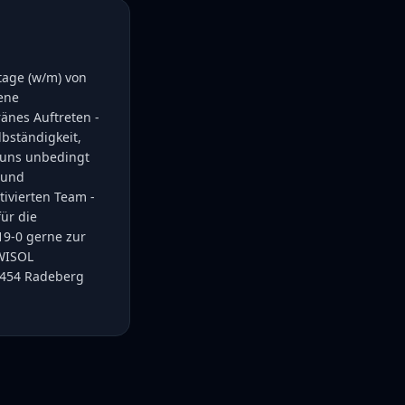
tage (w/m) von
sene
änes Auftreten -
bständigkeit,
r uns unbedingt
 und
ivierten Team -
für die
19-0 gerne zur
OWISOL
1454 Radeberg