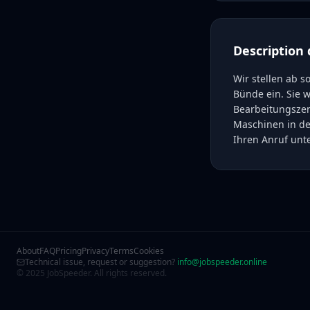
Description 
Wir stellen ab s
Bünde ein. Sie 
Bearbeitungszen
Maschinen in de
Ihren Anruf unt
About
FAQ
Pricing
Privacy
Terms
Cookies
Technical issue, request or suggestion?
info@jobspeeder.online
© 2025 JobSpeeder. All rights reserved.