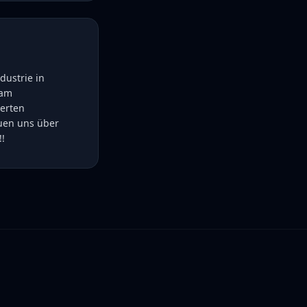
dustrie in
 am
uerten
euen uns über
!