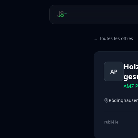
← Toutes les offres
Hol
AP
ges
AMZ P
Rödinghausen
Publié le