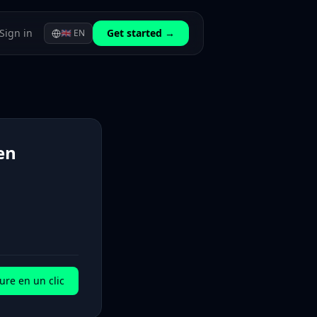
Sign in
Get started →
🇬🇧
EN
en
ure en un clic