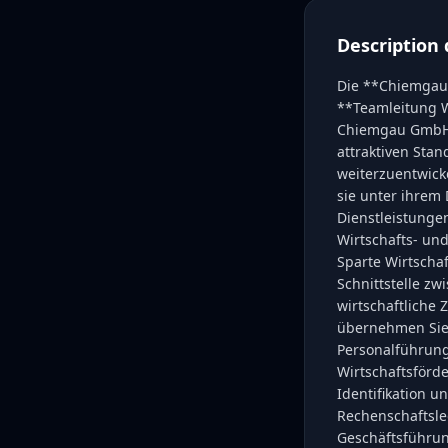
Description 
Die **Chiemgau 
**Teamleitung Wi
Chiemgau GmbH s
attraktiven Sta
weiterzuentwick
sie unter ihrem
Dienstleistunge
Wirtschafts- und
Sparte Wirtscha
Schnittstelle z
wirtschaftliche 
übernehmen Sie 
Personalführung
Wirtschaftsförd
Identifikation 
Rechenschaftsl
Geschäftsführun