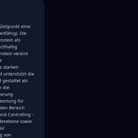
eitpunkt eine:
itfähig). Die
nstein als
chhaltig
stein vereint
e
s starken
d unterstützt die
gestaltet als
n die
rderung
wortung für
 den Bereich
nd Controlling -
ndesebene sowie
ür
ng von