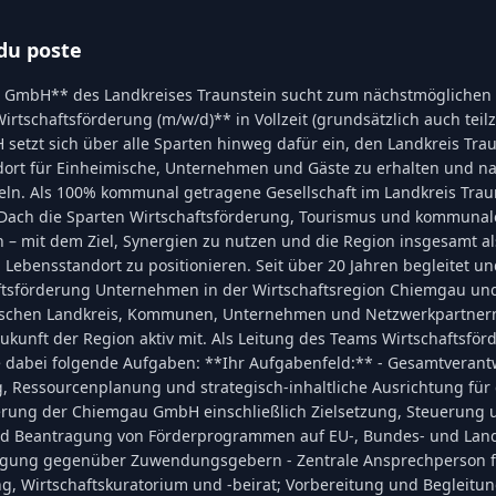
du poste
GmbH** des Landkreises Traunstein sucht zum nächstmöglichen Z
rtschaftsförderung (m/w/d)** in Vollzeit (grundsätzlich auch teilze
etzt sich über alle Sparten hinweg dafür ein, den Landkreis Trau
ndort für Einheimische, Unternehmen und Gäste zu erhalten und na
eln. Als 100% kommunal getragene Gesellschaft im Landkreis Traun
 Dach die Sparten Wirtschaftsförderung, Tourismus und kommunal
n – mit dem Ziel, Synergien zu nutzen und die Region insgesamt al
 Lebensstandort zu positionieren. Seit über 20 Jahren begleitet un
ftsförderung Unternehmen in der Wirtschaftsregion Chiemgau und 
wischen Landkreis, Kommunen, Unternehmen und Netzwerkpartner
Zukunft der Region aktiv mit. Als Leitung des Teams Wirtschaftsfö
dabei folgende Aufgaben: **Ihr Aufgabenfeld:** - Gesamtverant
, Ressourcenplanung und strategisch-inhaltliche Ausrichtung für
erung der Chiemgau GmbH einschließlich Zielsetzung, Steuerung u
und Beantragung von Förderprogrammen auf EU-, Bundes- und La
egung gegenüber Zuwendungsgebern - Zentrale Ansprechperson f
g, Wirtschaftskuratorium und -beirat; Vorbereitung und Begleitu