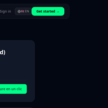
Sign in
Get started →
🇬🇧
EN
d)
ure en un clic