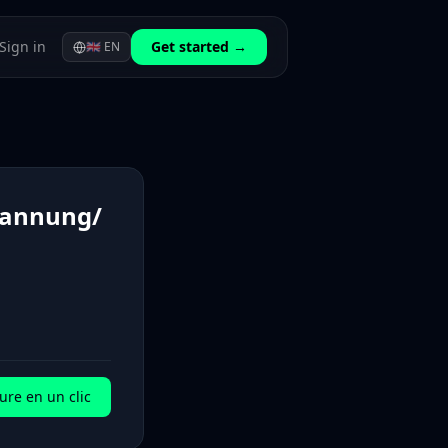
Sign in
Get started →
🇬🇧
EN
pannung/
ure en un clic