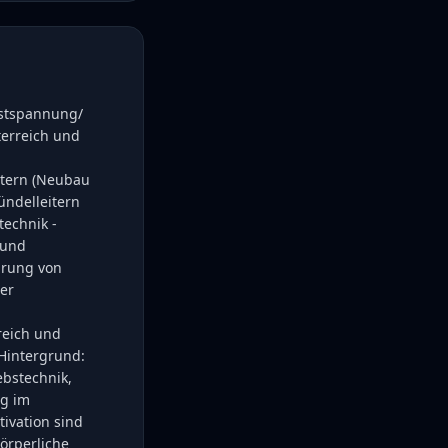
hstspannung/
terreich und
etern (Neubau
ündelleitern
technik -
 und
hrung von
er
reich und
Hintergrund:
ebstechnik,
ng im
tivation sind
örperliche