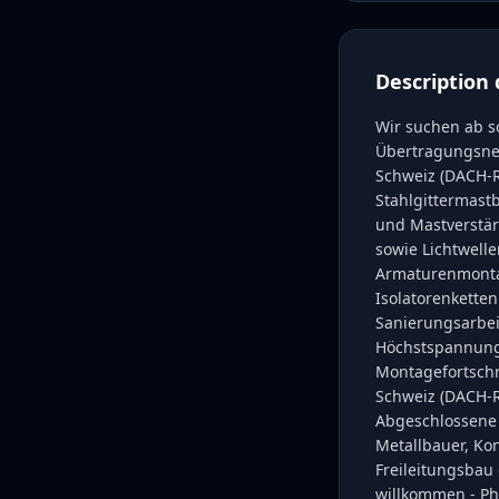
Description 
Wir suchen ab s
Übertragungsnet
Schweiz (DACH-R
Stahlgittermast
und Mastverstär
sowie Lichtwelle
Armaturenmonta
Isolatorenketten
Sanierungsarbei
Höchstspannung 
Montagefortschr
Schweiz (DACH-R
Abgeschlossene h
Metallbauer, Ko
Freileitungsbau 
willkommen - Ph