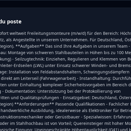
du poste
ofort weltweit Freileitungsmonteure (m/w/d) für den Bereich: Höc
z, als Angestellte in unserem Unternehmen. Für Deutschland, Ös
egion). **Aufgaben** Das sind Ihre Aufgaben in unserem Team -
bau: Montage von schweren Stahlbauteilen in Höhen bis zu 100 M
kung) - Seilzugtechnik: Einziehen, Regulieren und Klemmen von B
nleiter-Erdseilen (LWL) unter Einsatz schwerer Winden- und Brems
ge: Installation von Feldabstandshaltern, Schwingungsdämpfern
 direkt am Leiterseil (Fahrwagenarbeit) - Instandhaltung: Durchfü
ten unter Einhaltung komplexer Sicherheitsvorgaben im Bereich d
- Dokumentation: Unterstützung bei der Protokollierung von
itten und Qualitätsprüfungen - Einsatzgebiet: Deutschland, Öster
egion) **Anforderungen** Passende Qualifikationen - Fachlicher 
andwerkliche Ausbildung, idealerweise als Elektroniker für Betri
nstruktionsmechaniker oder Gerüstbauer - Spezialwissen: Erfahru
oder im Stahlhochbau ist von Vorteil; Quereinsteiger mit hoher Mo
ysische Eignung: Uneingeschränkte Höhentauglichkeit (G41) und k