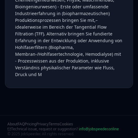
Bioingenieurwesen) - Erste oder umfassende
Industrieerfahrung in (biopharmazeutischen)
Produktionsprozessen bringen Sie mit,–
idealerweise im Bereich der Tangential Flow
Filtration (TFF). Alternativ bringen Sie fundierte
Erfahrung in der Entwicklung oder Anwendung von
Hohlfaserfiltern (Biopharma,
Membran-/Hohlfasertechnologie, Hemodialyse) mit
- Prozesswissen aus der Produktion, inklusive
Verständnis physikalischer Parameter wie Fluss,
Druck und M
About
FAQ
Pricing
Privacy
Terms
Cookies
Technical issue, request or suggestion?
info@jobspeeder.online
© 2025 JobSpeeder. All rights reserved.