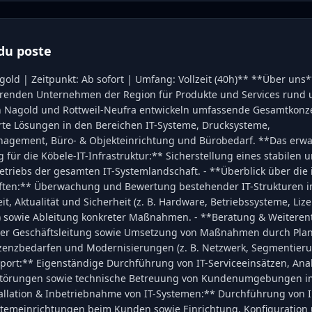
du poste
gold | Zeitpunkt: Ab sofort | Umfang: Vollzeit (40h)** **Über uns
ührenden Unternehmen der Region für Produkte und Services rund
in Nagold und Rottweil-Neufra entwickeln umfassende Gesamtkonz
e Lösungen in den Bereichen IT-Systeme, Drucksysteme,
ement, Büro- & Objekteinrichtung und Bürobedarf. **Das erwar
für die Köbele-IT-Infrastruktur:** Sicherstellung eines stabilen 
etriebs der gesamten IT-Systemlandschaft. - **Überblick über die
ten:** Überwachung und Bewertung bestehender IT-Strukturen im
it, Aktualität und Sicherheit (z. B. Hardware, Betriebssysteme, Liz
 sowie Ableitung konkreter Maßnahmen. - **Beratung & Weiteren
der Geschäftsleitung sowie Umsetzung von Maßnahmen durch Pla
Lizenzbedarfen und Modernisierungen (z. B. Netzwerk, Segmentieru
ort:** Eigenständige Durchführung von IT-Serviceeinsätzen, Ana
törungen sowie technische Betreuung von Kundenumgebungen i
tallation & Inbetriebnahme von IT-Systemen:** Durchführung von I
stemeinrichtungen beim Kunden sowie Einrichtung, Konfiguration