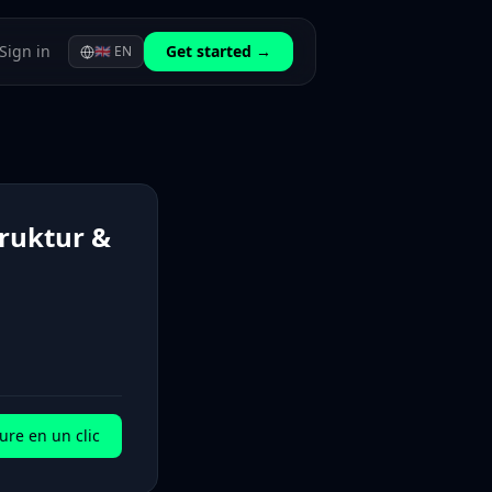
Sign in
Get started →
🇬🇧
EN
truktur &
ure en un clic