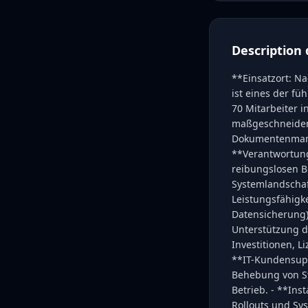
Description 
**Einsatzort: Na
ist eines der f
70 Mitarbeiter 
maßgeschneidert
Dokumentenmanag
**Verantwortung 
reibungslosen B
Systemlandschaf
Leistungsfähigke
Datensicherung)
Unterstützung 
Investitionen, 
**IT-Kundensupp
Behebung von S
Betrieb. - **Ins
Rollouts und Sy