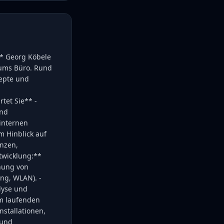
** Georg Köbele
 ums Büro. Rund
epte und
tet Sie** -
und
 internen
 Hinblick auf
enzen,
twicklung:**
nung von
ng, WLAN). -
lyse und
m laufenden
nstallationen,
 und