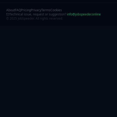
About
FAQ
Pricing
Privacy
Terms
Cookies
Technical issue, request or suggestion?
info@jobspeeder.online
© 2025 JobSpeeder. All rights reserved.