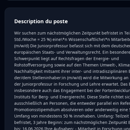
Description du poste
Wir suchen zum nächstmöglichen Zeitpunkt befristet in Teil
Std./Woche = 25 %) eine\*n Wissenschaftliche\*n Mitarbeit
(m/w/d) Die Juniorprofessur befasst sich mit dem deutsch
europäischen Staats- und Verwaltungsrecht. Ein besonder
Schwerpunkt liegt auf Rechtsfragen der Energie- und
Rohstoffversorgung sowie auf den Themen Umwelt-, Klima
Nachhaltigkeit mitsamt ihrer inter- und intradisziplinären
der/dem Stelleninhaber:in (m/w/d) wird die Mitwirkung an 
der Juniorprofessur in Forschung und Lehre erwartet. Das b
insbesondere auch das Engagement bei der Fortentwicklu
Instituts für Berg- und Energierecht. Diese Stelle richtet si
ausschließlich an Personen, die entweder parallel ein Refe
Promotionsstipemdium absolvieren oder anderweitig eine S
Umfang von mindestens 50 % innehaben. Umfang: Teilzeit
befristet, 3 Jahre Beginn: zum nächstmöglichen Zeitpunkt
bis: 16.06.2026 Ihre Aufgaben: - Mitarbeit in Forschung un