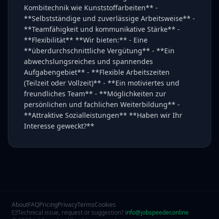
Kombitechnik wie Kunststoffarbeiten** -
**Selbstständige und zuverlässige Arbeitsweise** -
**Teamfähigkeit und kommunikative Stärke** -
**Flexibilität** **Wir bieten:** - Eine
**überdurchschnittliche Vergütung** - **Ein
abwechslungsreiches und spannendes
Aufgabengebiet** - **Flexible Arbeitszeiten
(Teilzeit oder Vollzeit)** - **Ein motiviertes und
freundliches Team** - **Möglichkeiten zur
persönlichen und fachlichen Weiterbildung** -
**Attraktive Sozialleistungen** **Haben wir Ihr
Interesse geweckt?**
About
FAQ
Pricing
Privacy
Terms
Cookies
Technical issue, request or suggestion?
info@jobspeeder.online