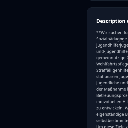
Description 
**Wir suchen fü
Sozialpädagoge (
jugendhilfe/jug
und-jugendhilfe
gemeinnützige G
Wohlfahrtspflege
Straffälligenhil
stationären Jug
Jugendliche und 
der Maßnahme is
Betreuungsprozes
individuellen H
zu entwickeln. W
eigenständige B
selbstbestimmtes
Um diese Ziele z