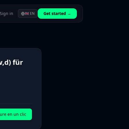
Sign in
Get started →
🇬🇧
EN
,d) für
ure en un clic