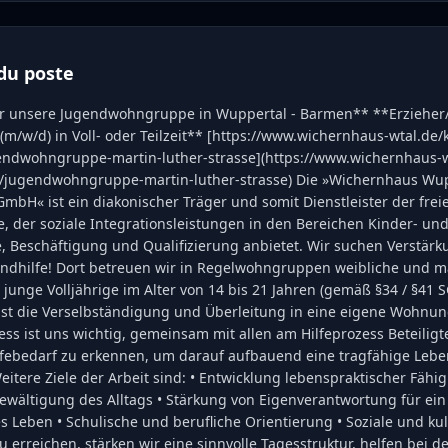
du poste
r unsere Jugendwohngruppe in Wuppertal - Barmen** **Erzieher
m/w/d) in Voll- oder Teilzeit** [https://www.wichernhaus-wtal.de/
endwohngruppe-martin-luther-strasse](https://www.wichernhaus-w
/jugendwohngruppe-martin-luther-strasse) Die »Wichernhaus Wu
mbH« ist ein diakonischer Träger und somit Dienstleister der frei
, der soziale Integrationsleistungen in den Bereichen Kinder- und
fe, Beschäftigung und Qualifizierung anbietet. Wir suchen Verstärk
endhilfe! Dort betreuen wir in Regelwohngruppen weibliche und m
junge Volljährige im Alter von 14 bis 21 Jahren (gemäß §34 / §41 SG
t die Verselbständigung und Überleitung in eine eigene Wohnun
s ist uns wichtig, gemeinsam mit allen am Hilfeprozess Beteiligt
ilfebedarf zu erkennen, um darauf aufbauend eine tragfähige Leb
eitere Ziele der Arbeit sind: • Entwicklung lebenspraktischer Fähi
ewältigung des Alltags • Stärkung von Eigenverantwortung für ein
 Leben • Schulische und berufliche Orientierung • Soziale und kul
u erreichen, stärken wir eine sinnvolle Tagesstruktur, helfen bei 