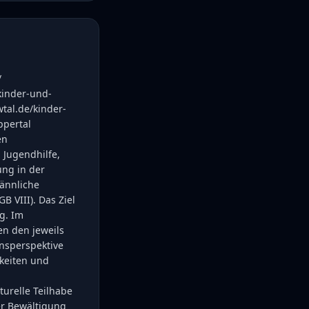
/
kinder-und-
tal.de/kinder-
ppertal
en
 Jugendhilfe,
ung in der
ännliche
B VIII). Das Ziel
g. Im
en den jeweils
ensperspektive
gkeiten und
turelle Teilhabe
der Bewältigung