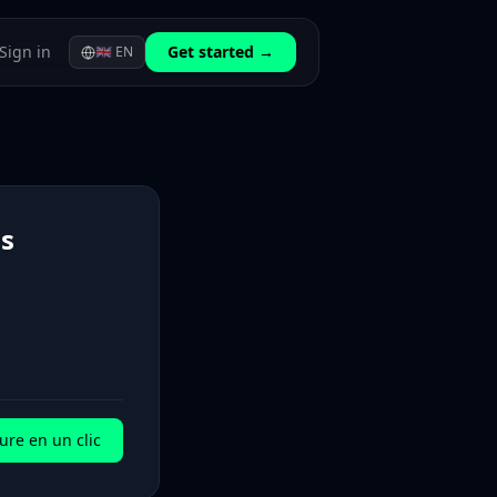
Sign in
Get started →
🇬🇧
EN
is
ure en un clic