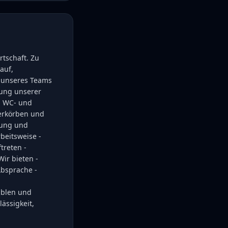
tschaft. Zu
auf,
 unseres Teams
gung unserer
n WC- und
ierkörben und
nung und
rbeitsweise -
treten -
ir bieten -
Absprache -
iblen und
ässigkeit,