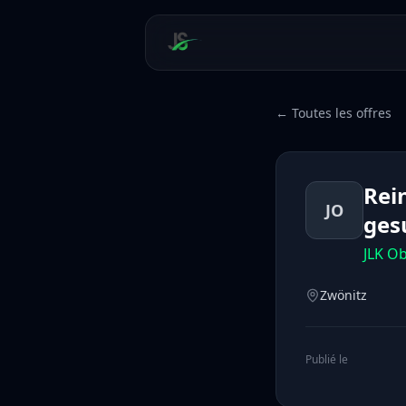
← Toutes les offres
Rei
JO
ges
JLK O
Zwönitz
Publié le