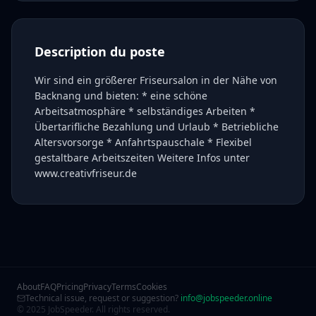
Description du poste
Wir sind ein größerer Friseursalon in der Nähe von
Backnang und bieten: * eine schöne
Arbeitsatmosphäre * selbständiges Arbeiten *
Übertarifliche Bezahlung und Urlaub * Betriebliche
Altersvorsorge * Anfahrtspauschale * Flexibel
gestaltbare Arbeitszeiten Weitere Infos unter
www.creativfriseur.de
About
FAQ
Pricing
Privacy
Terms
Cookies
Technical issue, request or suggestion?
info@jobspeeder.online
© 2025 JobSpeeder. All rights reserved.