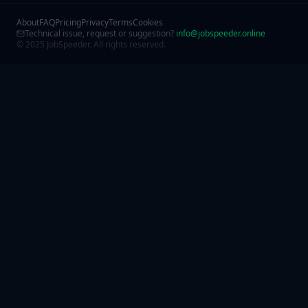
About
FAQ
Pricing
Privacy
Terms
Cookies
Technical issue, request or suggestion?
info@jobspeeder.online
© 2025 JobSpeeder. All rights reserved.