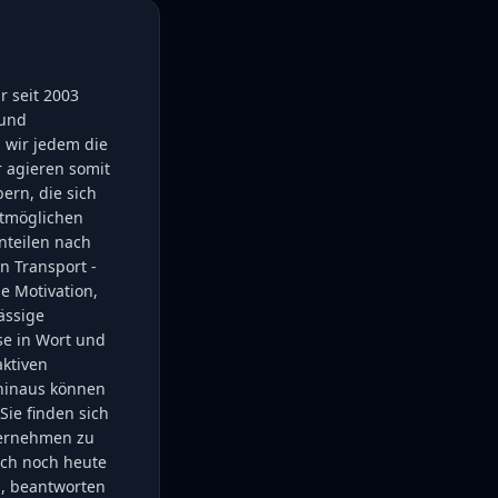
r seit 2003
 und
 wir jedem die
 agieren somit
rn, die sich
stmöglichen
nteilen nach
n Transport -
ie Motivation,
ässige
sse in Wort und
aktiven
 hinaus können
Sie finden sich
nternehmen zu
ich noch heute
n, beantworten