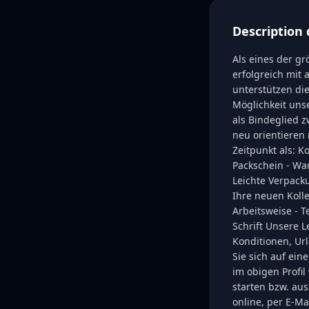
Description 
Als eines der g
erfolgreich mi
unterstützen di
Möglichkeit uns
als Bindeglied 
neu orientieren
Zeitpunkt als: 
Packschein - War
Leichte Verpacku
Ihre neuen Kolle
Arbeitsweise - T
Schrift Unsere L
Konditionen, Ur
Sie sich auf ein
im obigen Profi
starten bzw. au
online, per E-M