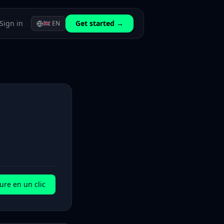
Sign in
Get started →
🇬🇧
EN
ure en un clic