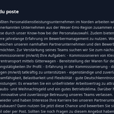
du poste
rößten Personaldienstleistungsunternehmen im Norden arbeiten wi
t anerkannten Unternehmen aus der Weser-Ems-Region zusammen
ese durch unser Know-how bei der Personalauswahl. Zudem bieten
ere jahrelange Erfahrung im Bewerbermanagement zu nutzen. Wir
zwischen unseren namhaften Partnerunternehmen und den Bewerbe
 möchten. Zur Verstärkung seines Teams suchen wir Sie zum näch
Kommissionierer (m/w/d) Ihre Aufgaben: - Kommissionieren von Klei
entransport mittels Gitterwagen - Bereitstellung der Waren für de
ngstätigkeiten Ihr Profil: - Erfahrung in der Kommissionierung - d
gen (m/w/d) tatkräftig zu unterstützen - eigenständige und zuverl
eamfähigkeit, Belastbarkeit und Flexibilität - gute Deutschkenntni
eistungen: Es erwarten Sie ein unbefristeter Arbeitsvertrag zu attr
laubs- und Weihnachtsgeld und ein gutes Betriebsklima. Darüber
e innovative und zuverlässige Betreuung unseres Teams verlassen. 
l wieder und haben Interesse Ihre Karriere bei unseren Partneru
szubauen? Dann nutzen Sie jetzt diese Chance und bewerben Sie s
ail oder per Post. Sollten Sie noch Fragen zu diesem Angebot habe