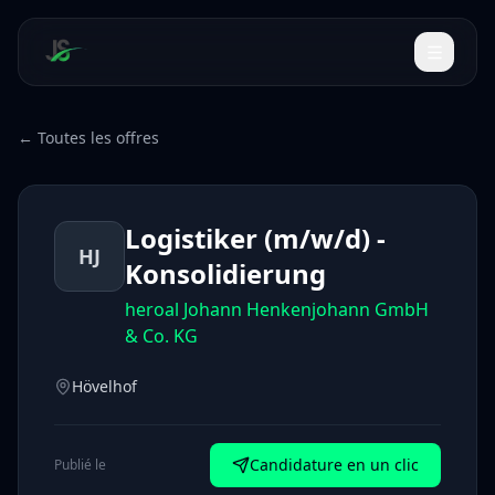
← Toutes les offres
Logistiker (m/w/d) -
HJ
Konsolidierung
heroal Johann Henkenjohann GmbH
& Co. KG
Hövelhof
Candidature en un clic
Publié le