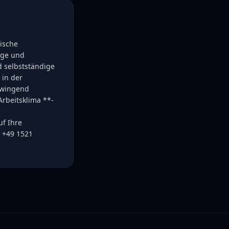
rische
ige und
d selbstständige
 in der
 zwingend
Arbeitsklima **-
uf Ihre
 +49 1521