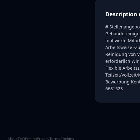
Description 
# Stellenangebot
Gebäudereinigun
motivierte Mitar
Arbeitsweise -Zu
Reinigung von V
erforderlich Wir
Flexible Arbeits
Teilzeit/Vollzei
Bewerbung Konta
6681523
About
FAQ
Pricing
Privacy
Terms
Cookies