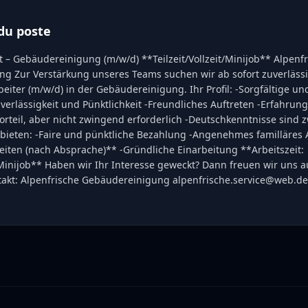
du poste
 – Gebäudereinigung (m/w/d) **Teilzeit/Vollzeit/Minijob** Alpenf
g Zur Verstärkung unseres Teams suchen wir ab sofort zuverläss
beiter (m/w/d) in der Gebäudereinigung. Ihr Profil: -Sorgfältige un
verlässigkeit und Pünktlichkeit -Freundliches Auftreten -Erfahrung
orteil, aber nicht zwingend erforderlich -Deutschkenntnisse sind
 bieten: -Faire und pünktliche Bezahlung -Angenehmes familläres 
zeiten (nach Absprache)** -Gründliche Einarbeitung **Arbeitszeit:
t/Minijob** Haben wir Ihr Interesse geweckt? Dann freuen wir uns a
kt: Alpenfrische Gebäudereinigung alpenfrische.service@web.de