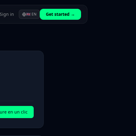
Sign in
Get started →
🇬🇧
EN
ure en un clic