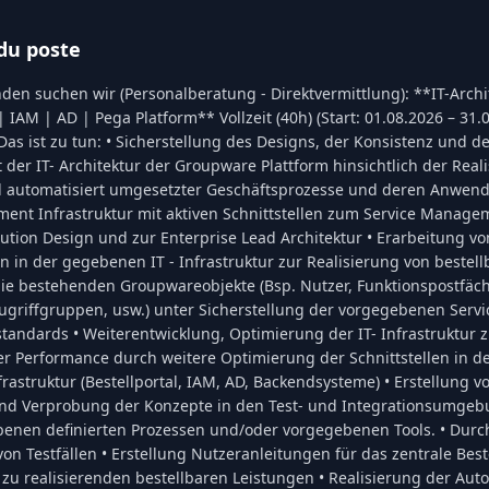
du poste
en suchen wir (Personalberatung - Direktvermittlung): **IT-Archi
| IAM | AD | Pega Platform** Vollzeit (40h) (Start: 01.08.2026 – 31
Das ist zu tun: • Sicherstellung des Designs, der Konsistenz und d
der IT- Architektur der Groupware Plattform hinsichtlich der Real
d automatisiert umgesetzter Geschäftsprozesse und deren Anwend
nt Infrastruktur mit aktiven Schnittstellen zum Service Managem
ution Design und zur Enterprise Lead Architektur • Erarbeitung vo
 in der gegebenen IT - Infrastruktur zur Realisierung von bestel
die bestehenden Groupwareobjekte (Bsp. Nutzer, Funktionspostfäch
ugriffgruppen, usw.) unter Sicherstellung der vorgegebenen Servic
tandards • Weiterentwicklung, Optimierung der IT- Infrastruktur 
r Performance durch weitere Optimierung der Schnittstellen in d
struktur (Bestellportal, IAM, AD, Backendsysteme) • Erstellung v
und Verprobung der Konzepte in den Test- und Integrationsumge
benen definierten Prozessen und/oder vorgegebenen Tools. • Dur
n Testfällen • Erstellung Nutzeranleitungen für das zentrale Best
 zu realisierenden bestellbaren Leistungen • Realisierung der Aut