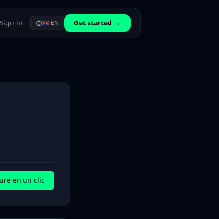
Sign in
Get started →
🇬🇧
EN
ure en un clic