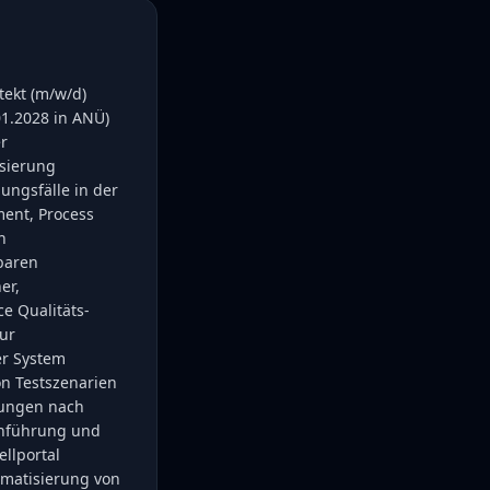
tekt (m/w/d)
.01.2028 in ANÜ)
er
isierung
ungsfälle in der
ent, Process
n
lbaren
er,
e Qualitäts-
zur
er System
on Testszenarien
bungen nach
chführung und
ellportal
omatisierung von