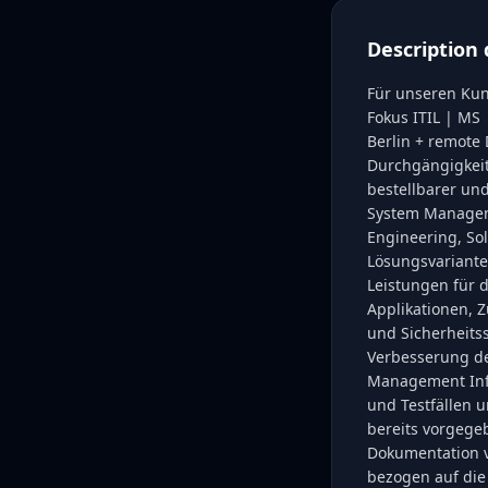
Description 
Für unseren Kund
Fokus ITIL | MS 
Berlin + remote 
Durchgängigkeit 
bestellbarer un
System Manageme
Engineering, Sol
Lösungsvarianten
Leistungen für 
Applikationen, Z
und Sicherheitss
Verbesserung de
Management Infra
und Testfällen 
bereits vorgege
Dokumentation vo
bezogen auf die