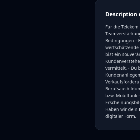
Description 
Für die Telekom
Teamverstärkung 
Bedingungen - Br
wertschätzende 
bist ein souver
Kundenversteher
vermittelt. - Du
Kundenanliegen.
Verkaufsförder
Berufsausbildun
bzw. Mobilfunk 
Erscheinungsbild
Haben wir dein I
digitaler Form.