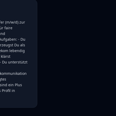
er (m/w/d) zur
ür faire
und
 Aufgaben: - Du
rzeugst Du als
lekom lebendig
klärst
- Du unterstützt
lekommunikation
gtes
sind ein Plus
Profil in