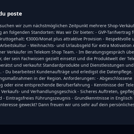
du poste
 suchen wir zum nächstmöglichen Zeitpunkt mehrere Shop-Verkäuf
an folgenden Standorten: Was wir Dir bieten: - GVP-Tarifvertrag f
uttogehalt: €3000/Monat plus attraktive Provision - Respektvolle 
Arbeitskultur - Weihnachts- und Urlaubsgeld für extra Motivation
äner Verkäufer im Telekom Shop Team. - Im Beratungsgespräch übe
, der sein Fachwissen gezielt einsetzt und die Produktwelt der Te
 berätst und verkaufst Standardprodukte und Dienstleistungen und 
 - Du bearbeitest Kundenaufträge und erledigst die Datenpflege. 
ungsmaßnahmen in der Region. Anforderungen: - Abgeschlossene
g oder eine entsprechende Berufserfahrung - Kenntnisse der Te
- Verkaufs- und Verhandlungsgeschick - Sicheres Auftreten, gepfle
 - Eintragsfreies Führungszeugnis - Grundkenntnisse in Englisch 
nteresse geweckt? Dann freuen wir uns sehr auf dein persönliches 