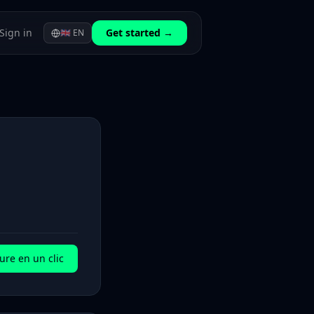
Sign in
Get started →
🇬🇧
EN
ure en un clic