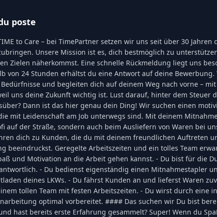
du poste
ME to Care – bei TimePartner setzen wir uns seit über 30 Jahren d
ubringen. Unsere Mission ist es, dich bestmöglich zu unterstütze
hen Zielen näherkommst. Eine schnelle Rückmeldung liegt uns be
lb von 24 Stunden erhältst du eine Antwort auf deine Bewerbung. 
 Bedürfnisse und begleiten dich auf deinem Weg nach vorne – mit
il uns deine Zukunft wichtig ist. Lust darauf, hinter dem Steuer 
süber? Dann ist das hier genau dein Ding! Wir suchen einen moti
 die mit Leidenschaft am Job unterwegs sind. Mit deinem Mitnahme
rofi auf der Straße, sondern auch beim Ausliefern von Waren bei 
hren dich zu Kunden, die du mit deinem freundlichen Auftreten 
g beeindruckst. Geregelte Arbeitszeiten und ein tolles Team erwar
paß und Motivation an die Arbeit gehen kannst. - Du bist für die 
antwortlich. - Du bedienst eigenständig einen Mitnahmestapler un
tladen deines LKWs. - Du fährst Kunden an und lieferst Waren zuve
einem tollen Team mit festen Arbeitszeiten. - Du wirst durch eine i
inarbeitung optimal vorbereitet. #### Das suchen wir Du bist bere
und hast bereits erste Erfahrung gesammelt? Super! Wenn du Sp