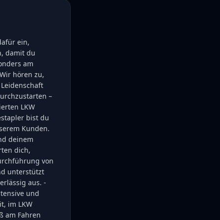
afür ein,
n, damit du
sonders am
Wir hören zu,
 Leidenschaft
durchzustarten –
vierten LKW
stapler bist du
unserem Kunden.
und deinem
ten dich,
Durchführung von
d unterstützt
rlässig aus. -
ntensive und
it, im LKW
aß am Fahren