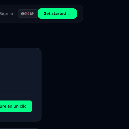
Sign in
Get started →
🇬🇧
EN
ure en un clic