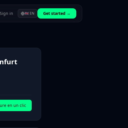
Sign in
Get started →
🇬🇧
EN
nfurt
ure en un clic