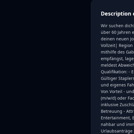
Description 
Wir suchen dich
über 60 Jahren e
deinen neuen Job
Vollzeit| Region
mithilfe des Gab
empfängst, lage
meldest Abweich
Qualifikation: -
Gültiger Stapler
und eigenes Fah
Von Vorteil - u
(m/w/d) oder Fac
inklusive Zusch
Betreuung - Attr
Entertainment, B
nahbar und immer
Urlaubsanträge 