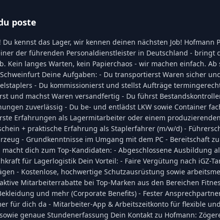
du poste
! Du kennst das Lager, wir kennen deinen nächsten Job! Hofmann Pe
iner der führenden Personaldienstleister in Deutschland - bringt d
. Kein langes Warten, kein Papierchaos - wir machen einfach. Ab s
 Schweinfurt Deine Aufgaben: - Du transportierst Waren sicher und 
elstaplers - Du kommissionierst und stellst Aufträge termingerecht
rst und machst Waren versandfertig - Du führst Bestandskontroll
ungen zuverlässig - Du be- und entlädst LKW sowie Container fa
 Erste Erfahrungen als Lagermitarbeiter oder einem produzierenden
schein + praktische Erfahrung als Staplerfahrer (m/w/d) - Führersc
rzeug - Grundkenntnisse im Umgang mit dem PC - Bereitschaft zur
nd macht dich zum Top-Kandidaten: - Abgeschlossene Ausbildung al
hkraft für Lagerlogistik Dein Vorteil: - Faire Vergütung nach iGZ-Ta
lägen - Kostenlose, hochwertige Schutzausrüstung sowie arbeitsme
aktive Mitarbeiterrabatte bei Top-Marken aus den Bereichen Fitnes
ekleidung und mehr (Corporate Benefits) - Fester Ansprechpartner
 für dich da - Mitarbeiter-App & Arbeitszeitkonto für flexible un
sowie genaue Stundenerfassung Dein Kontakt zu Hofmann: Zögere