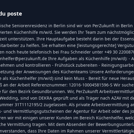
du poste
ische Seniorenresidenz in Berlin sind wir von PerZukunft in Berlin
vierten Küchenhilfe m/w/d. Sie werden Ihr Team zum nächstmöglic
ilzeit unterstützen. Ihre Hauptaufgabe besteht darin bei der Esse
tarbeiter zu helfen. Sie erhalten eine [leistungsgerechte] Vergü
ten noch heute telefonisch bei Frau Schneider unter +49 30 220087
helfer@perzukunft.de Ihre Aufgaben als Küchenhilfe (m/w/d): 
hmen und kontrollieren - Frühstück zubereiten - Reinigungsarbe
setzung der Anweisungen des Küchenteams Unsere Anforderungen 
 als Küchenhelfer (m/w/d) sind kein Muss - Bereit für neue Herau
aß an der Arbeit Referenznummer: 12016-10004581596-S Wir suchen 
he für den Bezirk Gesundbrunnen. Wir, PerZukunft Arbeitsvermitt
le Wedding, sind von DEKRA geprüft und als Träger nach AZAV mit d
nummer 31T1112195/2 zugelassen. Als private Arbeitsvermittlung ar
s- und Vermittlungsgutscheinen der Agentur für Arbeit oder des J
en wir mit einigen unserer Kunden im Bereich Küchenhelfer, welc
eiche Vermittlung tragen. Mit dem Absenden der Bewerbungsunterl
inverstanden, dass Ihre Daten im Rahmen unserer Vermittlertätigke