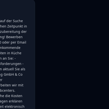
 auf der Suche
hen Zeitpunkt in
nszubereitung der
tung! Bewerben
0 oder per Email
- Ankommende
iten in Küche
an Sie: -
sforderungen -
aktuell Sie als
lung GmbH & Co
er
beiten wir mit
obcenters.
he die Kosten
agen erklären
it elektronisch