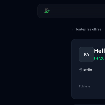
← Toutes les offres
Hel
PA
PerZu
Berlin
Publié le