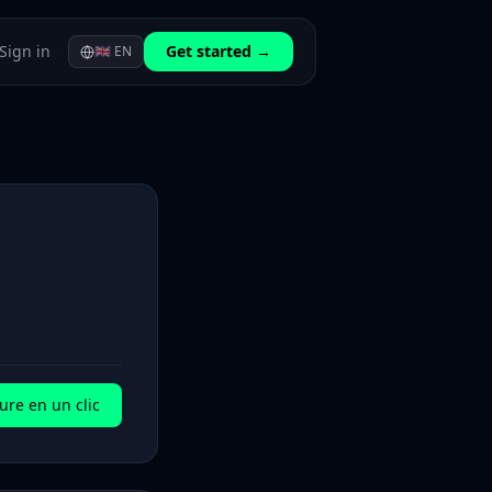
Sign in
Get started →
🇬🇧
EN
ure en un clic