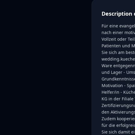
Description 
Für eine evangel
nach einer moti
Vollzeit oder Te
Patienten und Mi
Sie sich am bes
wedding.kuechen
Ware entgegenne
und Lager - Um
Grundkenntnisse
Motivation - Sp
Helfer/in - Küc
KG in der Filia
Zertifizierungs
den Aktivierung
Zudem kooperier
für die erfolgr
Sie sich damit e