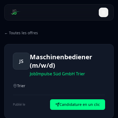
← Toutes les offres
Maschinenbediener
JS
(m/w/d)
JobImpulse Süd GmbH Trier
Trier
Candidature en un clic
Publié le