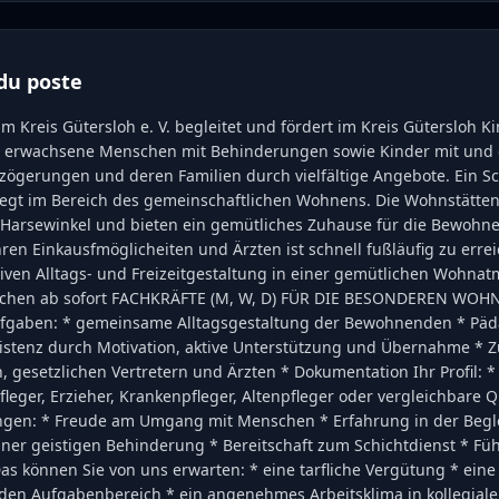
du poste
im Kreis Gütersloh e. V. begleitet und fördert im Kreis Gütersloh Ki
d erwachsene Menschen mit Behinderungen sowie Kinder mit und
zögerungen und deren Familien durch vielfältige Angebote. Ein 
liegt im Bereich des gemeinschaftlichen Wohnens. Die Wohnstätten
Harsewinkel und bieten ein gemütliches Zuhause für die Bewohne
hren Einkausfmöglicheiten und Ärzten ist schnell fußläufig zu erre
tiven Alltags- und Freizeitgestaltung in einer gemütlichen Wohna
uchen ab sofort FACHKRÄFTE (M, W, D) FÜR DIE BESONDEREN WO
ufgaben: * gemeinsame Alltagsgestaltung der Bewohnenden * Pä
sistenz durch Motivation, aktive Unterstützung und Übernahme *
 gesetzlichen Vertretern und Ärzten * Dokumentation Ihr Profil: *
leger, Erzieher, Krankenpfleger, Altenpfleger oder vergleichbare Qu
gen: * Freude am Umgang mit Menschen * Erfahrung in der Begl
ner geistigen Behinderung * Bereitschaft zum Schichtdienst * Fü
as können Sie von uns erwarten: * eine tarfliche Vergütung * eine
 den Aufgabenbereich * ein angenehmes Arbeitsklima in kollegial