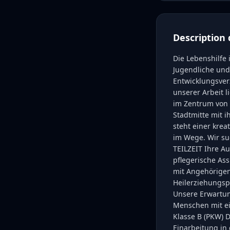
Description 
Die Lebenshilfe 
Jugendliche un
Entwicklungsver
unserer Arbeit 
im Zentrum von 
Stadtmitte mit i
steht einer krea
im Wege. Wir s
TEILZEIT Ihre A
pflegerische As
mit Angehörigen,
Heilerziehungspf
Unsere Erwartun
Menschen mit ei
Klasse B (PKW) D
Einarbeitung in