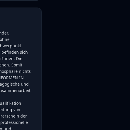
nder,
 ohne
Schwerpunkt
 befinden sich
rInnen. Die
ichen. Somit
tmosphäre nichts
HNFORMEN IN
dagogische und
 Zusammenarbeit
alifikation
eitung von
hrerschein der
 professionelle
en und