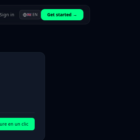
Sign in
Get started →
🇬🇧
EN
ure en un clic