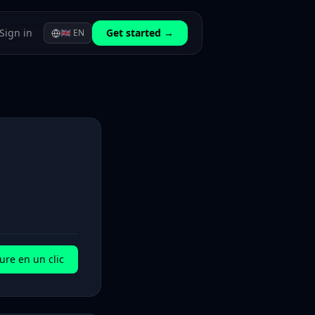
Sign in
Get started →
🇬🇧
EN
ure en un clic