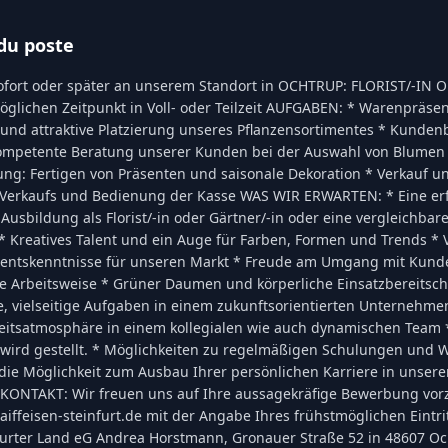
du poste
ofort oder später an unserem Standort in OCHTRUP: FLORIST/-IN
glichen Zeitpunkt in Voll- oder Teilzeit AUFGABEN: * Warenpräsent
e und attraktive Platzierung unseres Pflanzensortimentes * Kunden
ompetente Beratung unserer Kunden bei der Auswahl von Blumen 
ung: Fertigen von Präsenten und saisonale Dekoration * Verkauf u
Verkaufs und Bedienung der Kasse WAS WIR ERWARTEN: * Eine erf
usbildung als Florist/-in oder Gärtner/-in oder eine vergleichbare
* Kreatives Talent und ein Auge für Farben, Formen und Trends * V
mentskenntnisse für unseren Markt * Freude am Umgang mit Kund
rte Arbeitsweise * Grüner Daumen und körperliche Einsatzbereitsc
e, vielseitige Aufgaben in einem zukunftsorientierten Unternehme
itsatmosphäre in einem kollegialen wie auch dynamischen Team 
 wird gestellt. * Möglichkeiten zu regelmäßigen Schulungen und 
die Möglichkeit zum Ausbau Ihrer persönlichen Karriere in unsere
KONTAKT: Wir freuen uns auf Ihre aussagekräfige Bewerbung vor
iffeisen-steinfurt.de mit der Angabe Ihres frühstmöglichen Eintri
nfurter Land eG Andrea Horstmann, Gronauer Straße 52 in 48607 Oc