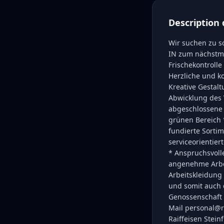
Description 
Wir suchen zu s
IN zum nächstmö
Frischekontroll
Herzliche und k
Kreative Gestalt
Abwicklung des 
abgeschlossene A
grünen Bereich 
fundierte Sorti
serviceorientie
* Anspruchsvoll
angenehme Arbe
Arbeitskleidung
und somit auch 
Genossenschaft 
Mail personal@ra
Raiffeisen Stei