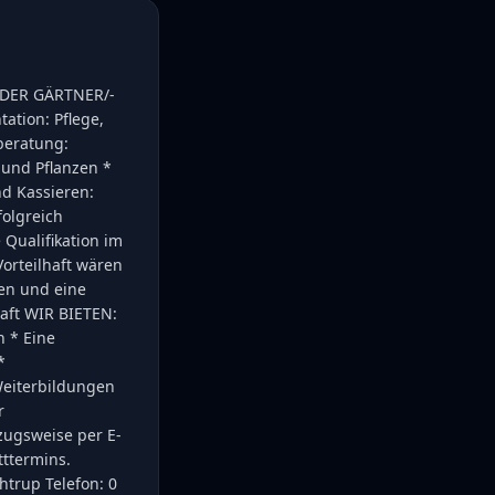
 ODER GÄRTNER/-
ation: Pflege,
beratung:
und Pflanzen *
nd Kassieren:
olgreich
 Qualifikation im
orteilhaft wären
en und eine
haft WIR BIETEN:
n * Eine
*
Weiterbildungen
r
zugsweise per E-
tttermins.
htrup Telefon: 0