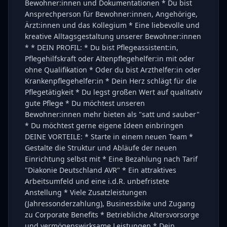
Bewohner:innen und Dokumentationen * Du bist
Ansprechperson für Bewohner:innen, Angehörige,
Ärzt:innen und das Kollegium * Eine liebevolle und
kreative Alltagsgestaltung unserer Bewohner:innen
* * DEIN PROFIL: * Du bist Pflegeassistent:in,
Pflegehilfskraft oder Altenpflegehelfer:in mit oder
ohne Qualifikation * Oder du bist Arzthelfer:in oder
Krankenpflegehelfer:in * Dein Herz schlägt für die
Pflegetätigkeit * Du legst großen Wert auf qualitativ
gute Pflege * Du möchtest unseren
Bewohner:innen mehr bieten als "satt und sauber"
* Du möchtest gerne eigene Ideen einbringen
DEINE VORTEILE: * Starte in einem neuen Team *
Gestalte die Struktur und Abläufe der neuen
Einrichtung selbst mit * Eine Bezahlung nach Tarif
"Diakonie Deutschland AVR" * Ein attraktives
Arbeitsumfeld und eine i.d.R. unbefristete
Anstellung * Viele Zusatzleistungen
(Jahressonderzahlung), Businessbike und Zugang
zu Corporate Benefits * Betriebliche Altersvorsorge
und vermögenswirksame Leistungen * Dein