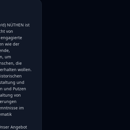
w/d) NÜTHEN ist
cht von
 engagierte
en wie der
ende,
en, um
nschen, die
erhalten wollen.
istorischen
staltung und
en und Putzen
altung von
rderungen
enntnisse im
ematik
Unser Angebot