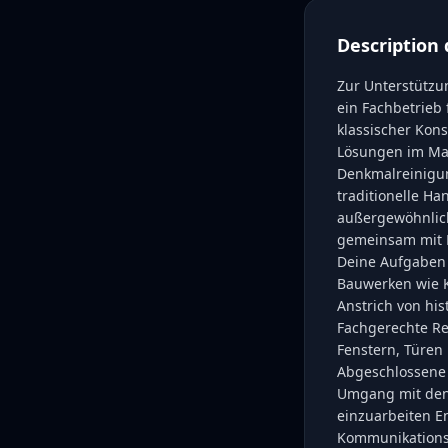
Description 
Zur Unterstützu
ein Fachbetrieb
klassischer Kon
Lösungen im Mau
Denkmalreinigun
traditionelle 
außergewöhnlich
gemeinsam mit L
Deine Aufgaben 
Bauwerken wie K
Anstrich von hi
Fachgerechte Re
Fenstern, Türen
Abgeschlossene 
Umgang mit denk
einzuarbeiten E
Kommunikations