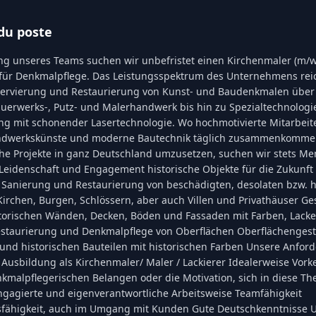
du poste
ng unseres Teams suchen wir unbefristet einen Kirchenmaler (m/
 für Denkmalpflege. Das Leistungsspektrum des Unternehmens rei
servierung und Restaurierung von Kunst- und Baudenkmalen über
erwerks-, Putz- und Malerhandwerk bis hin zu Spezialtechnologi
g mit schonender Lasertechnologie. Wo hochmotivierte Mitarbeit
Handwerkskünste und moderne Bautechnik täglich zusammenkomm
e Projekte in ganz Deutschland umzusetzen, suchen wir stets Me
eidenschaft und Engagement historische Objekte für die Zukunft 
Sanierung und Restaurierung von beschädigten, desolaten bzw. h
irchen, Burgen, Schlössern, aber auch Villen und Privathäuser Ge
storischen Wänden, Decken, Böden und Fassaden mit Farben, Lack
staurierung und Denkmalpflege von Oberflächen Oberflächengest
 und historischen Bauteilen mit historischen Farben Unsere Anfo
Ausbildung als Kirchenmaler/ Maler / Lackierer Idealerweise Vork
malpflegerischen Belangen oder die Motivation, sich in diese Th
ngagierte und eigenverantwortliche Arbeitsweise Teamfähigkeit
fähigkeit, auch im Umgang mit Kunden Gute Deutschkenntnisse 