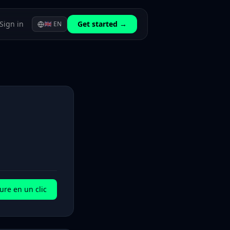
Sign in
Get started →
🇬🇧
EN
ure en un clic