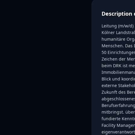
Description 
Leitung (m/w/d)
Kölner Landstraß
humanitäre Orga
Menschen. Das D
50 Einrichtunge
Zeichen der Men
beim DRK ist me
Immobilienmana
Blick und koord
externe Stakehol
Zukunft des Bere
abgeschlossenes
Berufserfahrun
mitbringst. üb
fundierte Kennt
Facility Managem
eigenverantwort