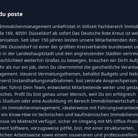
du poste
 Immobilienmanagement unbefristet in Vollzeit Fachbereich Immob
e 169, 40591 Düsseldorf ab sofort Das Deutsche Rote Kreuz ist wel
nisation. Seit über 150 Jahren leisten unsere Mitarbeitenden den
RK-Düsseldorf ist einer der größten Kreisverbände bundesweit u
n in der Landeshauptstadt und den angrenzenden Städten vertret
schlichkeit weiterhin Großes zu bewegen, brauchen wir Dich! Auf
hr als nur ein Job, denn Du übernimmst die ganzheitliche Verantw
gement. steuerst Vermietungsthemen, behältst Budgets und Neb
inierst Instandhaltungsmaßnahmen. bist zentrale Ansprechperson 
der. führst Dein Team, entwickelst Mitarbeitende weiter und gestal
iches. Profil Du bist genau unser Mensch, weil Du ein erfolgreich
 Studium oder eine Ausbildung im Bereich Immobilienwirtschaft 
g im Immobilienmanagement, idealerweise mit Führungsverantwo
er ein Know-How im technischen und kaufmännischen Immobilie
nisse im Mietrecht verfügst. sicher im Umgang mit MS-Office-Prod
ent Software, vorzugsweise pitFM, bist. mit einer strukturierten,
lichen Arbeitsweise sowie einem souveränen und professionellem