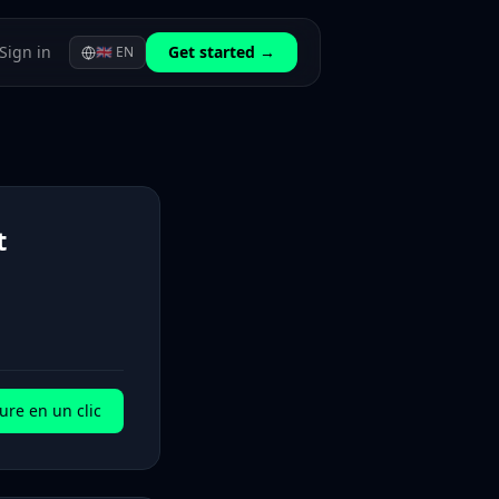
Sign in
Get started →
🇬🇧
EN
t
ure en un clic