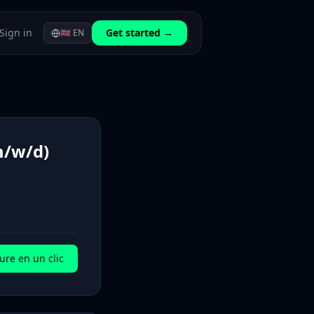
Sign in
Get started →
🇬🇧
EN
m/w/d)
ure en un clic