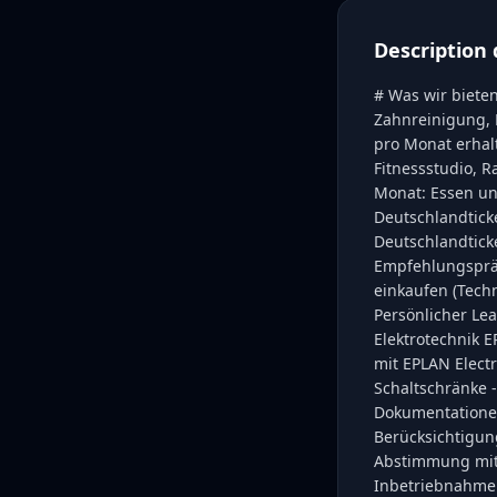
Description 
# Was wir bieten
Zahnreinigung, 
pro Monat erhalt
Fitnessstudio, R
Monat: Essen und
Deutschlandtick
Deutschlandticke
Empfehlungspräm
einkaufen (Techn
Persönlicher Le
Elektrotechnik E
mit EPLAN Elect
Schaltschränke 
Dokumentationen
Berücksichtigung
Abstimmung mit 
Inbetriebnahmen