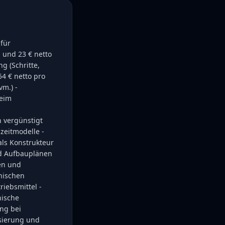
 für
 und 23 € netto
g (Schritte,
54 € netto pro
vm.) -
beim
n vergünstigt
zeitmodelle -
als Konstrukteur
und Aufbauplänen
en und
hnischen
iebsmittel -
nische
ng bei
sierung und