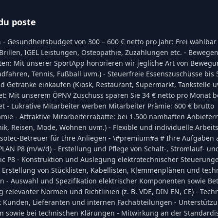
du poste
 - Gesundheitsbudget von 300 – 600 € netto pro Jahr: Frei wählbar
Brillen, IGEL Leistungen, Osteopathie, Zuzahlungen etc. - Bewegen
en: Mit unserer SportApp honorieren wir jegliche Art von Bewegun
adfahren, Tennis, Fußball uvm.) - Steuerfreie Essenszuschüsse bis 
 Getränke einkaufen (Kiosk, Restaurant, Supermarkt, Tankstelle u
et: Mit unserem ÖPNV Zuschuss sparen Sie 34 € netto pro Monat 
t - Lukrative Mitarbeiter werben Mitarbeiter Prämie: 600 € brutto
ie - Attraktive Mitarbeiterrabatte: bei 1.500 namhaften Anbieter
ik, Reisen, Mode, Wohnen uvm.) - Flexible und individuelle Arbeits
asotec-Betreuer für Ihre Anliegen - \#premium#a # Ihre Aufgaben 
PLAN P8 (m/w/d) - Erstellung und Pflege von Schalt-, Stromlauf- 
ric P8 - Konstruktion und Auslegung elektrotechnischer Steuerung
- Erstellung von Stücklisten, Kabellisten, Klemmenplänen und tec
 - Auswahl und Spezifikation elektrischer Komponenten sowie Betr
 relevanter Normen und Richtlinien (z. B. VDE, DIN EN, CE) - Tech
Kunden, Lieferanten und internen Fachabteilungen - Unterstützu
 sowie bei technischen Klärungen - Mitwirkung an der Standardi