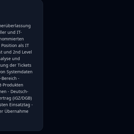
hmerüberlassung
ler und IT-
 renommierten
osition als IT
t und 2nd Level
nalyse und
ung der Tickets
 von Systemdaten
Bereich -
ft-Produkten
men - Deutsch-
rtrag (iGZ/DGB)
sten Einsatztag -
 der Übernahme