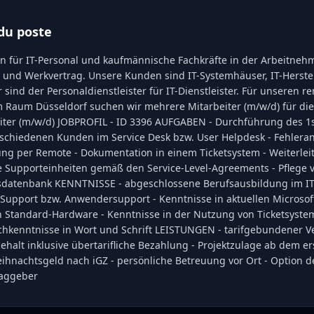
du poste
en für IT-Personal und kaufmännische Fachkräfte in der Arbeitne
- und Werkvertrag. Unsere Kunden sind IT-Systemhäuser, IT-Herstel
ir sind der Personaldienstleister für IT-Dienstleister. Für unseren
Raum Düsseldorf suchen wir mehrere Mitarbeiter (m/w/d) für die P
iter (m/w/d) JOBPROFIL - ID 3396 AUFGABEN - Durchführung des 1s
rschiedenen Kunden im Service Desk bzw. User Helpdesk - Fehlera
g per Remote - Dokumentation in einem Ticketsystem - Weiterleit
 Supporteinheiten gemäß den Service-Level-Agreements - Pflege
datenbank KENNTNISSE - abgeschlossene Berufsausbildung im IT-
 Support bzw. Anwendersupport - Kenntnisse in aktuellen Microso
h Standard-Hardware - Kenntnisse in der Nutzung von Ticketsyste
chkenntnisse in Wort und Schrift LEISTUNGEN - tarifgebundener Ve
ehalt inklusive übertarifliche Bezahlung - Projektzulage ab dem er
ihnachtsgeld nach iGZ - persönliche Betreuung vor Ort - Option
raggeber