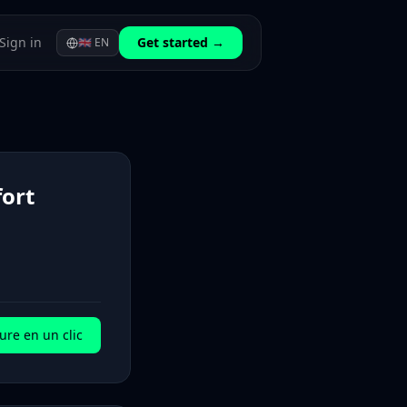
Sign in
Get started →
🇬🇧
EN
fort
ure en un clic