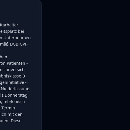
tarbeiter
eitsplatz bei
rnen Unternehmen
gemäß DGB-GVP-
e
chen
on Patienten -
eichnen sich
ubnisklasse B
eninitiative -
e Niederlassung
bis Donnerstag
, telefonisch
n Termin
sich mit den
nden. Diese