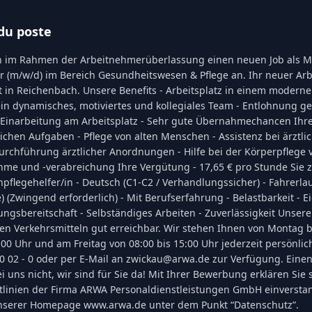
du poste
n im Rahmen der Arbeitnehmerüberlassung einen neuen Job als Mi
r (m/w/d) im Bereich Gesundheitswesen & Pflege an. Ihr neuer Arb
eit in Reichenbach. Unsere Benefits - Arbeitsplatz in einem mode
 ein dynamisches, motiviertes und kollegiales Team - Entlohnung 
e Einarbeitung am Arbeitsplatz - Sehr gute Übernahmechancen Ihr
chen Aufgaben - Pflege von alten Menschen - Assistenz bei ärztli
chführung ärztlicher Anordnungen - Hilfe bei der Körperpflege v
e und -verabreichung Ihre Vergütung - 17,65 € pro Stunde Sie z
npflegehelfer/in - Deutsch (C1-C2 / Verhandlungssicher) - Fahrerla
 (Zwingend erforderlich) - Mit Berufserfahrung - Belastbarkeit - Eig
ungsbereitschaft - Selbständiges Arbeiten - Zuverlässigkeit Unser
chen Verkehrsmitteln gut erreichbar. Wir stehen Ihnen von Montag 
:00 Uhr und am Freitag von 08:00 bis 15:00 Uhr jederzeit persönlich
 70 02 - 0 oder per E-Mail an zwickau@arwa.de zur Verfügung. Eine
i uns nicht, wir sind für Sie da! Mit Ihrer Bewerbung erklären Sie 
tlinien der Firma ARWA Personaldienstleistungen GmbH einversta
unserer Homepage www.arwa.de unter dem Punkt “Datenschutz”.