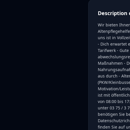
Description 
Wir bieten Ihne
Altenpflegehelfe
uns ist in Vollz
- Dich erwartet
Tarifwerk - Gut
abwechslungsrei
Maßnahmen - Dur
Nahrungsaufnahm
aus durch - Alte
(PKW/Kleinbusse)
Motivation/Leist
ist mit öffentli
von 08:00 bis 17
unter 03 75 / 3
benötigen Sie be
Datenschutzrich
finden Sie auf 