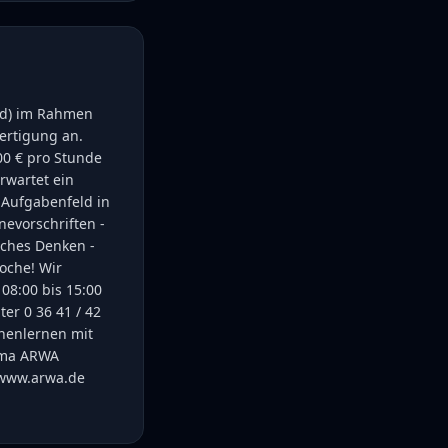
w/d) im Rahmen
ertigung an.
,00 € pro Stunde
rwartet ein
s Aufgabenfeld in
evorschriften -
ches Denken -
Woche! Wir
08:00 bis 15:00
er 0 36 41 / 42
nnenlernen mit
irma ARWA
 www.arwa.de