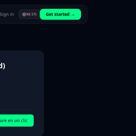
Sign in
Get started →
🇬🇧
EN
d)
ure en un clic