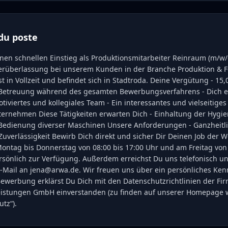
du poste
einen schnellen Einstieg als Produktionsmitarbeiter Reinraum (m/
rüberlassung bei unserem Kunden in der Branche Produktion & F
st in Vollzeit und befindet sich in Stadtroda. Deine Vergütung - 15
- Betreuung während des gesamten Bewerbungsverfahrens - Dich e
iviertes und kollegiales Team - Ein interessantes und vielseitige
rnehmen Diese Tätigkeiten erwarten Dich - Einhaltung der Hygien
edienung diverser Maschinen Unsere Anforderungen - Ganzheitli
Zuverlässigkeit Bewirb Dich direkt und sicher Dir Deinen Job der 
Montag bis Donnerstag von 08:00 bis 17:00 Uhr und am Freitag von 
rsönlich zur Verfügung. Außerdem erreichst Du uns telefonisch unt
 E-Mail an jena@arwa.de. Wir freuen uns über ein persönliches Ke
 Bewerbung erklärst Du Dich mit den Datenschutzrichtlinien der F
leistungen GmbH einverstanden (zu finden auf unserer Homepage
tz“).