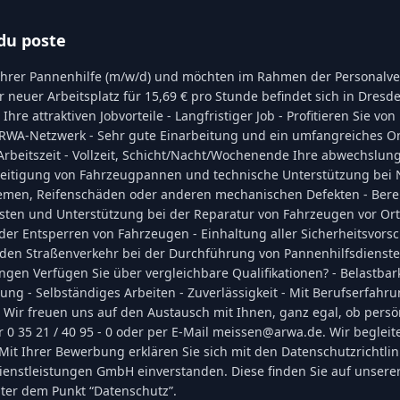
du poste
fahrer Pannenhilfe (m/w/d) und möchten im Rahmen der Personalve
r neuer Arbeitsplatz für 15,69 € pro Stunde befindet sich in Dresd
 Ihre attraktiven Jobvorteile - Langfristiger Job - Profitieren Sie v
RWA-Netzwerk - Sehr gute Einarbeitung und ein umfangreiches O
rbeitszeit - Vollzeit, Schicht/Nacht/Wochenende Ihre abwechslun
eseitigung von Fahrzeugpannen und technische Unterstützung bei No
lemen, Reifenschäden oder anderen mechanischen Defekten - Berei
sten und Unterstützung bei der Reparatur von Fahrzeugen vor Ort,
der Entsperren von Fahrzeugen - Einhaltung aller Sicherheitsvorsc
r den Straßenverkehr bei der Durchführung von Pannenhilfsdienst
en Verfügen Sie über vergleichbare Qualifikationen? - Belastbark
ng - Selbständiges Arbeiten - Zuverlässigkeit - Mit Berufserfahr
 Wir freuen uns auf den Austausch mit Ihnen, ganz egal, ob persö
r 0 35 21 / 40 95 - 0 oder per E-Mail meissen@arwa.de. Wir begleite
Mit Ihrer Bewerbung erklären Sie sich mit den Datenschutzrichtlin
enstleistungen GmbH einverstanden. Diese finden Sie auf unser
er dem Punkt “Datenschutz”.