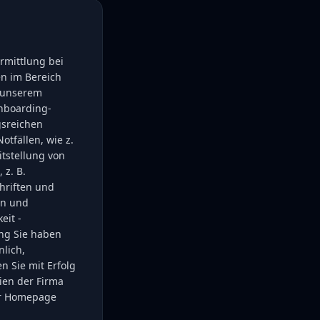
rmittlung bei
en im Bereich
on unserem
nboarding-
gsreichen
tfällen, wie z.
tstellung von
 z. B.
hriften und
en und
eit -
ung Sie haben
nlich,
n Sie mit Erfolg
ien der Firma
er Homepage