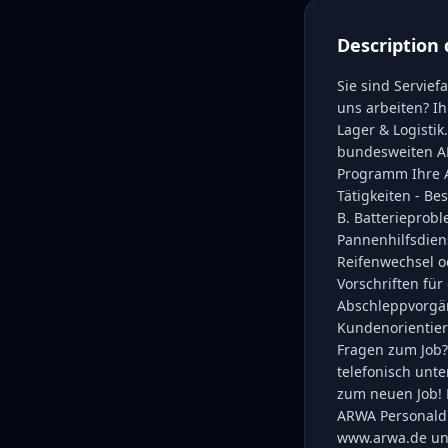
Description 
Sie sind Servie
uns arbeiten? Ih
Lager & Logistik.
bundesweiten A
Programm Ihre A
Tätigkeiten - B
B. Batterieprob
Pannenhilfsdien
Reifenwechsel o
Vorschriften fü
Abschleppvorgäng
Kundenorientieru
Fragen zum Job?
telefonisch unte
zum neuen Job! 
ARWA Personaldi
www.arwa.de unt