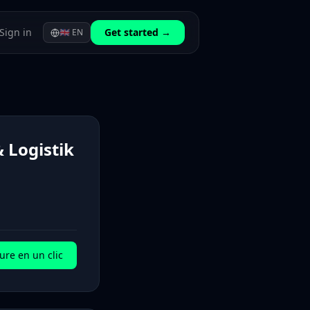
Sign in
Get started →
🇬🇧
EN
 Logistik
ure en un clic