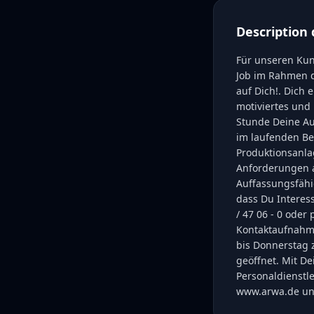
Description 
Für unseren Kun
Job im Rahmen d
auf Dich!. Dich 
motiviertes und
Stunde Deine A
im laufenden Be
Produktionsanla
Anforderungen a
Auffassungsfähig
dass Du Interess
/ 47 06 - 0 ode
Kontaktaufnahm
bis Donnerstag 
geöffnet. Mit D
Personaldienstl
www.arwa.de unt