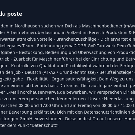
du poste
den in Nordhausen suchen wir Dich als Maschinenbediener (m/w/
er Arbeitnehmerüberlassung in Vollzeit im Bereich Produktion & F
erwarten attraktive Vorteile - Branchenzuschläge - Dich erwartet e
 kollegiales Team - Entlohnung gemäß DGB-GVP-Tarifwerk Dein Geha
ufgaben - Bestückung, Bedienung und Überwachung von Produkt
trieb - Zuarbeit für Maschinenführer bei der Einrichtung und Bet
gen - Kontrolle von Qualität und Produktivität während der Fertig
n den Job - Deutsch (A1-A2 / Grundkenntnisse) - Berufseinsteiger 
keit/-gabe - Flexibilität - Organisationsfähigkeit Dein Weg zu uns
e an einem Job bei uns hast. Du kannst Dich auch ganz einfach pe
r per E-Mail nordhausen@arwa.de bewerben, wir versprechen Dir ei
e zu unserem persönlichen Kennenlernen. Unsere Niederlassung 
zwischen 08:00 und 17:00 Uhr und am Freitag von 08:00 bis 15:00 U
einer Bewerbung erklärst Du Dich mit den Datenschutzrichtlinien 
eistungen GmbH einverstanden. Diese findest Du auf unserer Ho
er dem Punkt “Datenschutz”.