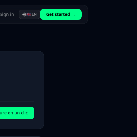
Sign in
Get started →
🇬🇧
EN
ure en un clic