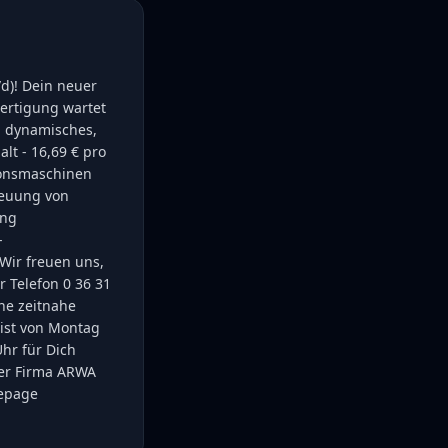
d)! Dein neuer
ertigung wartet
in dynamisches,
lt - 16,69 € pro
ionsmaschinen
reuung von
ung
-
 Wir freuen uns,
r Telefon 0 36 31
ne zeitnahe
ist von Montag
hr für Dich
der Firma ARWA
mepage