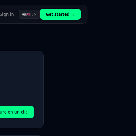
Sign in
Get started →
🇬🇧
EN
ure en un clic