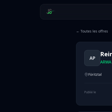
← Toutes les offres
Rei
AP
ARWA 
Föritztal
Publié le