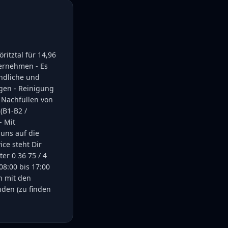
ritztal für 14,96
ternehmen - Es
undliche und
gen - Reinigung
 Nachfüllen von
(B1-B2 /
- Mit
 uns auf die
ce steht Dir
er 0 36 75 / 4
8:00 bis 17:00
h mit den
den (zu finden