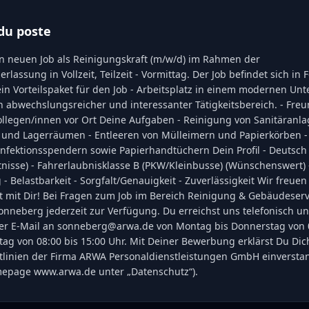
du poste
en neuen Job als Reinigungskraft (m/w/d) im Rahmen der
assung in Vollzeit, Teilzeit - Vormittag. Der Job befindet sich in Fö
ein Vorteilspaket für den Job - Arbeitsplatz in einem modernen Un
n abwechslungsreicher und interessanter Tätigkeitsbereich. - Fre
llegen/innen vor Ort Deine Aufgaben - Reinigung von Sanitäranla
 und Lagerräumen - Entleeren von Mülleimern und Papierkörben -
infektionsspendern sowie Papierhandtüchern Dein Profil - Deutsch 
nisse) - Fahrerlaubnisklasse B (PKW/Kleinbusse) (Wünschenswert) 
- Belastbarkeit - Sorgfalt/Genauigkeit - Zuverlässigkeit Wir freuen
mit Dir! Bei Fragen zum Job im Bereich Reinigung & Gebäudeservi
nneberg jederzeit zur Verfügung. Du erreichst uns telefonisch unt
 per E-Mail an sonneberg@arwa.de von Montag bis Donnerstag von 0
tag von 08:00 bis 15:00 Uhr. Mit Deiner Bewerbung erklärst Du Dic
tlinien der Firma ARWA Personaldienstleistungen GmbH einverstan
epage www.arwa.de unter „Datenschutz“).