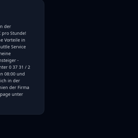
en der
€ pro Stunde!
e Vorteile in
uttle Service
emeine
steiger -
ter 0 37 31 / 2
en 08:00 und
ich in der
nien der Firma
epage unter