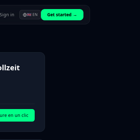
Sign in
Get started →
🇬🇧
EN
llzeit
ure en un clic