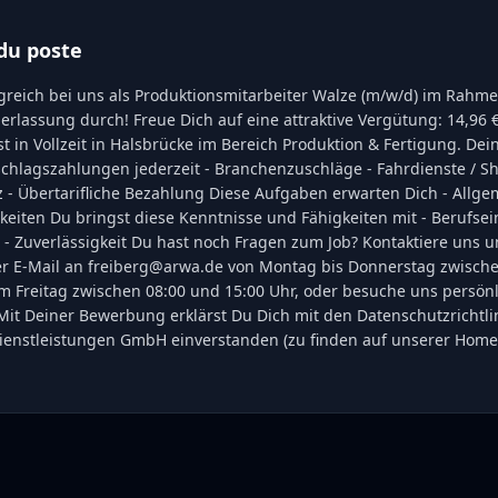
du poste
olgreich bei uns als Produktionsmitarbeiter Walze (m/w/d) im Rahm
rlassung durch! Freue Dich auf eine attraktive Vergütung: 14,96 
st in Vollzeit in Halsbrücke im Bereich Produktion & Fertigung. Dein
chlagszahlungen jederzeit - Branchenzuschläge - Fahrdienste / Sh
z - Übertarifliche Bezahlung Diese Aufgaben erwarten Dich - Allg
keiten Du bringst diese Kenntnisse und Fähigkeiten mit - Berufsein
 - Zuverlässigkeit Du hast noch Fragen zum Job? Kontaktiere uns un
per E-Mail an freiberg@arwa.de von Montag bis Donnerstag zwisch
m Freitag zwischen 08:00 und 15:00 Uhr, oder besuche uns persönl
Mit Deiner Bewerbung erklärst Du Dich mit den Datenschutzrichtli
enstleistungen GmbH einverstanden (zu finden auf unserer Hom