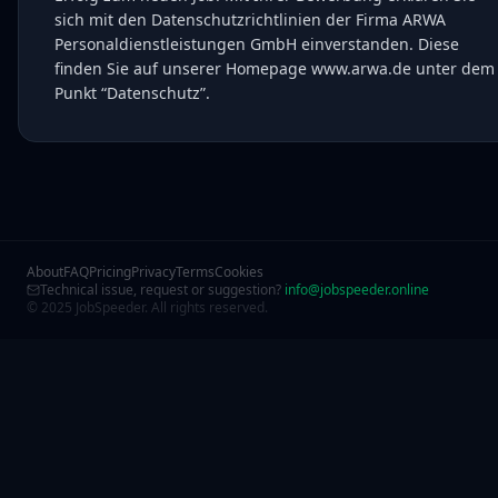
sich mit den Datenschutzrichtlinien der Firma ARWA
Personaldienstleistungen GmbH einverstanden. Diese
finden Sie auf unserer Homepage www.arwa.de unter dem
Punkt “Datenschutz”.
About
FAQ
Pricing
Privacy
Terms
Cookies
Technical issue, request or suggestion?
info@jobspeeder.online
© 2025 JobSpeeder. All rights reserved.