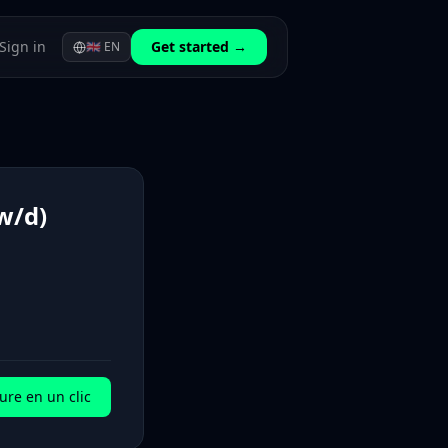
Sign in
Get started →
🇬🇧
EN
w/d)
ure en un clic