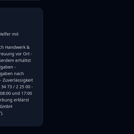
elfer mit
ich Handwerk &
treuung vor Ort -
ußerdem erhältst
fgaben -
ufgaben nach
 - Zuverlässigkeit
34 73 / 2 25 00 -
08:00 und 17:00
rbung erklärst
n GmbH
).