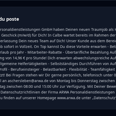
du poste
rsonaldienstleistungen GmbH haben Deinen neuen Traumjob als H
Geschick (m/w/d) für Dich! In Calbe wartet bereits im Rahmen der
erlassung Dein neues Team auf Dich! Unser Kunde aus dem Bere
b sofort in Vollzeit. On Top kannst Du diese Vorteile erwarten - Be
rlaub pro Jahr - Mitarbeiter-Rabatte - Übertarifliche Bezahlung A
ng von 14,96 € pro Stunde! Dich erwarten abwechslungsreiche Au
 Allgemeine Helfertätigkeiten - Selbstständiges Durchführen von A
ofil - Berufseinsteiger - Belastbarkeit - Flexibilität - Teamfähigkeit
zt! Bei Fragen stehen wir Dir gerne persönlich, telefonisch unter 0 
il an aschersleben@arwa.de von Montag bis Donnerstag zwischen 
tag zwischen 08:00 und 15:00 Uhr zur Verfügung. Mit Deiner Bewe
 Datenschutzrichtlinien der Firma ARWA Personaldienstleistunge
zu finden auf unserer Homepage www.arwa.de unter „Datenschutz“