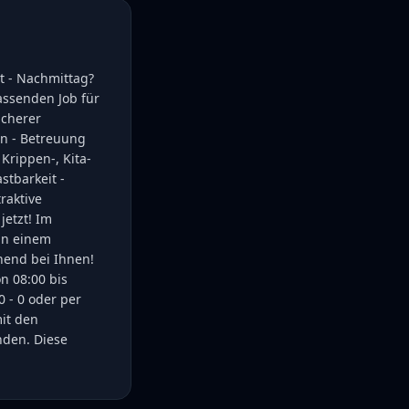
it - Nachmittag?
ssenden Job für
icherer
en - Betreuung
 Krippen-, Kita-
stbarkeit -
raktive
jetzt! Im
in einem
end bei Ihnen!
n 08:00 bis
0 - 0 oder per
it den
nden. Diese