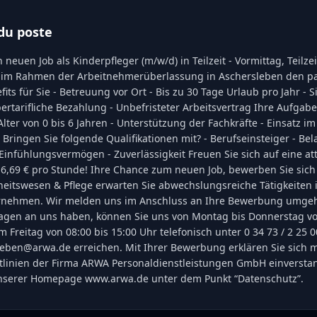
du poste
 neuen Job als Kinderpfleger (m/w/d) in Teilzeit - Vormittag, Teilze
 im Rahmen der Arbeitnehmerüberlassung in Aschersleben den pa
fits für Sie - Betreuung vor Ort - Bis zu 30 Tage Urlaub pro Jahr - S
bertarifliche Bezahlung - Unbefristeter Arbeitsvertrag Ihre Aufgab
lter von 0 bis 6 Jahren - Unterstützung der Fachkräfte - Einsatz im
Bringen Sie folgende Qualifikationen mit? - Berufseinsteiger - Bela
- Einfühlungsvermögen - Zuverlässigkeit Freuen Sie sich auf eine att
6,69 € pro Stunde! Ihre Chance zum neuen Job, bewerben Sie sich 
eitswesen & Pflege erwarten Sie abwechslungsreiche Tätigkeiten 
nehmen. Wir melden uns im Anschluss an Ihre Bewerbung umgeh
Fragen an uns haben, können Sie uns von Montag bis Donnerstag vo
 Freitag von 08:00 bis 15:00 Uhr telefonisch unter 0 34 73 / 2 25 0
leben@arwa.de erreichen. Mit Ihrer Bewerbung erklären Sie sich m
tlinien der Firma ARWA Personaldienstleistungen GmbH einversta
unserer Homepage www.arwa.de unter dem Punkt “Datenschutz”.