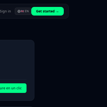
Sign in
Get started →
🇬🇧
EN
ure en un clic