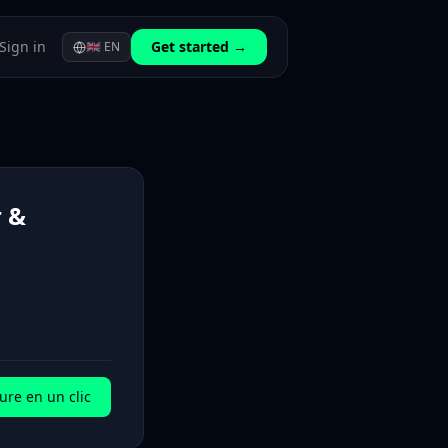
Sign in
Get started →
🇬🇧
EN
r &
ure en un clic