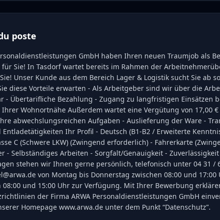
du poste
rsonaldienstleistungen GmbH haben Ihren neuen Traumjob als Ber
) für Sie! In Tasdorf wartet bereits im Rahmen der Arbeitnehmerüb
ie! Unser Kunde aus dem Bereich Lager & Logistik sucht Sie ab sofo
e diese Vorteile erwarten - Als Arbeitgeber sind wir über die Arbe
ar - Übertarifliche Bezahlung - Zugang zu langfristigen Einsätzen 
Ihrer Wohnortnähe Außerdem wartet eine Vergütung von 17,00 € b
 Ihre abwechslungsreichen Aufgaben - Auslieferung der Ware - Tra
 Entladetätigkeiten Ihr Profil - Deutsch (B1-B2 / Erweiterte Kenntnis
sse C (Schwere LKW) (Zwingend erforderlich) - Fahrerkarte (Zwinge
er - Selbständiges Arbeiten - Sorgfalt/Genauigkeit - Zuverlässigkei
Fragen stehen wir Ihnen gerne persönlich, telefonisch unter 04 31 / 
iel@arwa.de von Montag bis Donnerstag zwischen 08:00 und 17:00
n 08:00 und 15:00 Uhr zur Verfügung. Mit Ihrer Bewerbung erklären
richtlinien der Firma ARWA Personaldienstleistungen GmbH einve
unserer Homepage www.arwa.de unter dem Punkt “Datenschutz”.