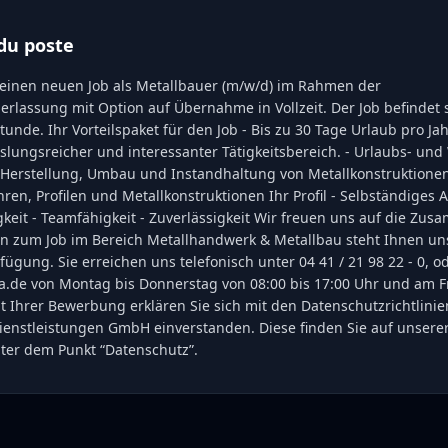
du poste
h einen neuen Job als Metallbauer (m/w/d) im Rahmen der
rlassung mit Option auf Übernahme in Vollzeit. Der Job befindet 
Stunde. Ihr Vorteilspaket für den Job - Bis zu 30 Tage Urlaub pro Jah
slungsreicher und interessanter Tätigkeitsbereich. - Urlaubs- un
 Herstellung, Umbau und Instandhaltung von Metallkonstruktionen
ren, Profilen und Metallkonstruktionen Ihr Profil - Selbständiges A
keit - Teamfähigkeit - Zuverlässigkeit Wir freuen uns auf die Zus
en zum Job im Bereich Metallhandwerk & Metallbau steht Ihnen u
rfügung. Sie erreichen uns telefonisch unter 04 41 / 21 98 22 - 0, o
de von Montag bis Donnerstag von 08:00 bis 17:00 Uhr und am Fr
it Ihrer Bewerbung erklären Sie sich mit den Datenschutzrichtlini
enstleistungen GmbH einverstanden. Diese finden Sie auf unser
er dem Punkt “Datenschutz”.