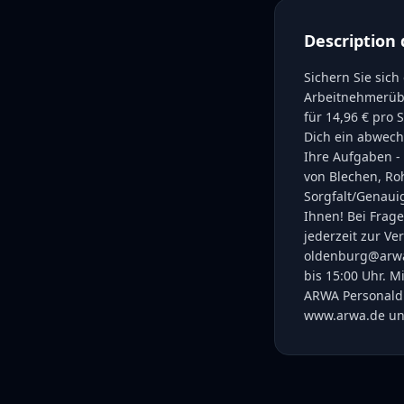
Description 
Sichern Sie sic
Arbeitnehmerübe
für 14,96 € pro 
Dich ein abwech
Ihre Aufgaben -
von Blechen, Roh
Sorgfalt/Genauig
Ihnen! Bei Frag
jederzeit zur Ve
oldenburg@arwa.
bis 15:00 Uhr. M
ARWA Personaldi
www.arwa.de unt