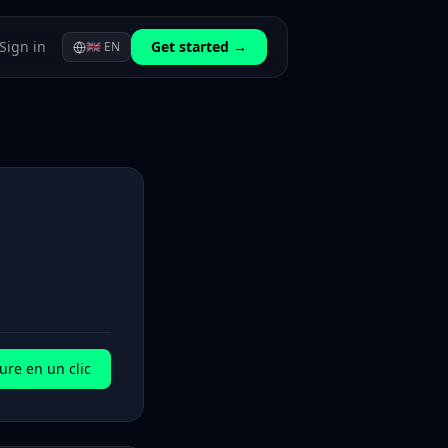
Sign in
Get started →
🇬🇧
EN
ure en un clic