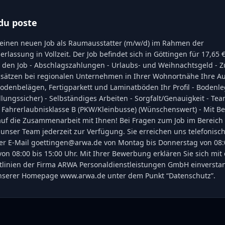
du poste
h einen neuen Job als Raumausstatter (m/w/d) im Rahmen der
lassung in Vollzeit. Der Job befindet sich in Göttingen für 17,65 
ür den Job - Abschlagszahlungen - Urlaubs- und Weihnachtsgeld - 
insätzen bei regionalen Unternehmen in Ihrer Wohnortnähe Ihre A
odenbelägen, Fertigparkett und Laminatböden Ihr Profil - Bodenle
lungssicher) - Selbständiges Arbeiten - Sorgfalt/Genauigkeit - Tea
 - Fahrerlaubnisklasse B (PKW/Kleinbusse) (Wünschenswert) - Mit B
auf die Zusammenarbeit mit Ihnen! Bei Fragen zum Job im Bereic
unser Team jederzeit zur Verfügung. Sie erreichen uns telefonisch
 per E-Mail goettingen@arwa.de von Montag bis Donnerstag von 08:
on 08:00 bis 15:00 Uhr. Mit Ihrer Bewerbung erklären Sie sich mit
tlinien der Firma ARWA Personaldienstleistungen GmbH einversta
unserer Homepage www.arwa.de unter dem Punkt “Datenschutz”.