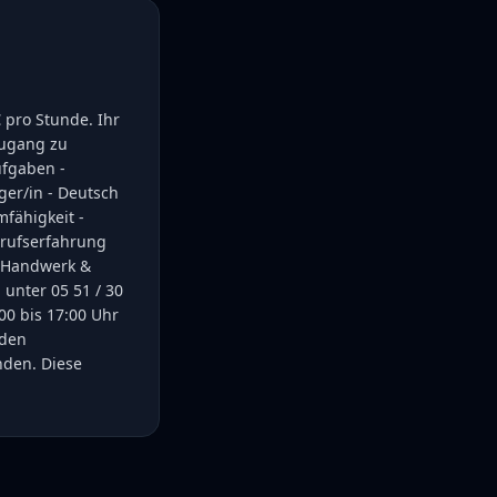
€ pro Stunde. Ihr
Zugang zu
ufgaben -
ger/in - Deutsch
mfähigkeit -
erufserfahrung
h Handwerk &
 unter 05 51 / 30
00 bis 17:00 Uhr
 den
nden. Diese