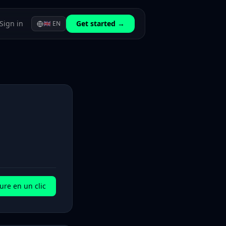
Sign in
Get started →
🇬🇧
EN
ure en un clic