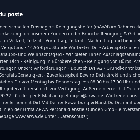
du poste
einen schnellen Einstieg als Reinigungshelfer (m/w/d) im Rahmen d
erlassung bei unserem Kunden in der Branche Reinigung & Gebäu
t in Vollzeit, Teilzeit - Vormittag, Teilzeit - Nachmittag und befindet
 Vergütung - 14,96 € pro Stunde Wir bieten Dir - Arbeitsplatz in 
rlaubs- und Weihnachtsgeld - Wir bieten Ihnen Abschlagszahlun
arten Dich - Reinigung in Bürobereichen - Reinigung von Büros, A
chtungen Unsere Anforderungen - Deutsch (A1-A2 / Grundkenntniss
- Sorgfalt/Genauigkeit - Zuverlässigkeit Bewirb Dich direkt und sich
stehen Dir von Montag bis Donnerstag von 08:00 bis 17:00 Uhr und
Uhr jederzeit persönlich zur Verfügung. Außerdem erreichst Du un
 70 22 - 0 oder per E-Mail an goettingen@arwa.de. Wir freuen uns 
nnenlernen mit Dir! Mit Deiner Bewerbung erklärst Du Dich mit de
tlinien der Firma ARWA Personaldienstleistungen GmbH einverstan
epage www.arwa.de unter „Datenschutz“).