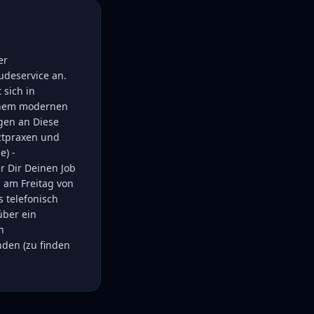
er
deservice an.
 sich in
einem modernen
gen an Diese
rztpraxen und
e) -
er Dir Deinen Job
 am Freitag von
s telefonisch
über ein
n
den (zu finden