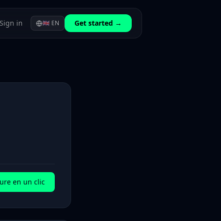
Sign in
Get started →
🇬🇧
EN
ure en un clic