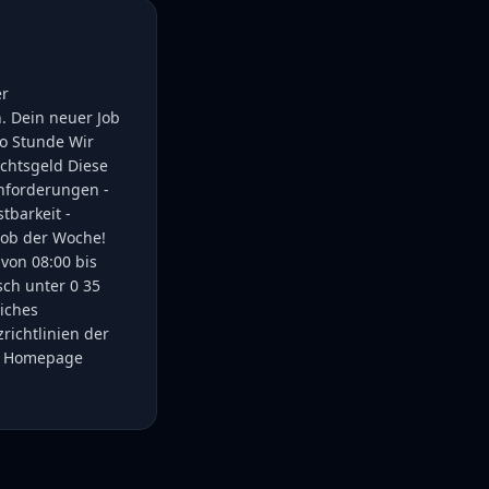
er
. Dein neuer Job
pro Stunde Wir
achtsgeld Diese
nforderungen -
tbarkeit -
 Job der Woche!
von 08:00 bis
sch unter 0 35
liches
richtlinien der
er Homepage