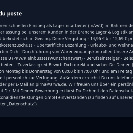
du poste
inen schnellen Einstieg als Lagermitarbeiter (m/w/d) im Rahmen d
rlassung bei unserem Kunden in der Branche Lager & Logistik an
und befindet sich in Geising. Deine Vergütung - 14,96 € bis 15,69 € 
rtkostenzuschuss - Übertarifliche Bezahlung - Urlaubs- und Weihn
arten Dich - Durchführung von Wareneingangskontrollen Unsere A
sse B (PKW/Kleinbusse) (Wünschenswert) - Berufseinsteiger - Belas
beiten - Zuverlässigkeit Bewirb Dich direkt und sicher Dir Deinen
von Montag bis Donnerstag von 08:00 bis 17:00 Uhr und am Freitag 
eit persönlich zur Verfügung. Außerdem erreichst Du uns telefoni
 oder per E-Mail an pirna@arwa.de. Wir freuen uns über ein persön
t Dir! Mit Deiner Bewerbung erklärst Du Dich mit den Datenschutz
onaldienstleistungen GmbH einverstanden (zu finden auf unser
er „Datenschutz“).