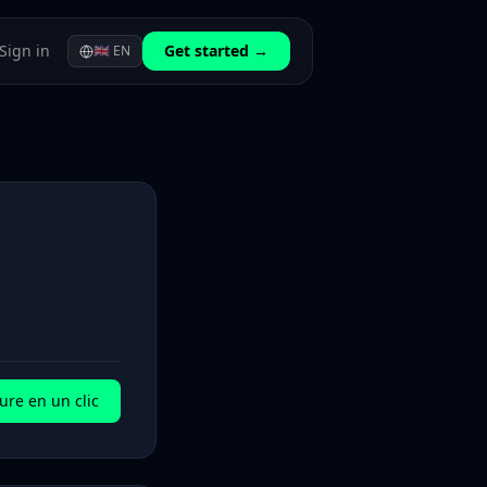
Sign in
Get started →
🇬🇧
EN
ure en un clic