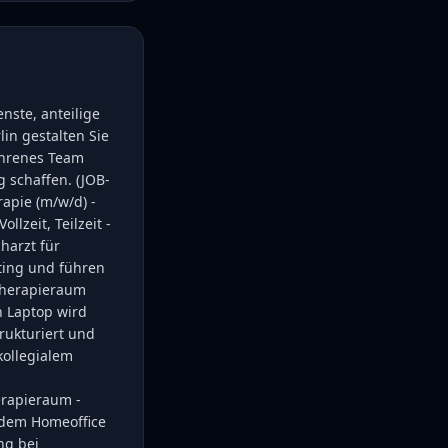
nste, anteilige
in gestalten Sie
fahrenes Team
g schaffen. (JOB-
rapie (m/w/d) -
llzeit, Teilzeit -
charzt für
ting und führen
 Therapieraum
n Laptop wird
trukturiert und
kollegialem
erapieraum -
s dem Homeoffice
ng bei