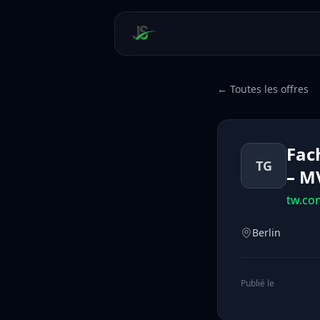
← Toutes les offres
Fac
TG
– M
tw.co
Berlin
Publié le