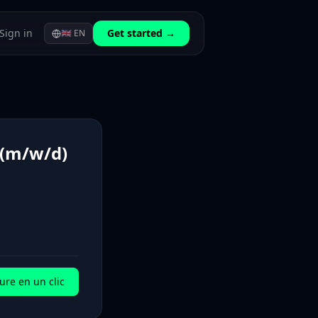
Sign in
Get started →
🇬🇧
EN
 (m/w/d)
ure en un clic