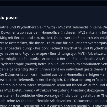
du poste
iatrie und Psychotherapie (m/w/d) – MVZ mit Telemedizin Keine Die
 Dokumentation aus dem Homeoffice: In diesem MVZ mitten in Berl
ätigkeit flexibel und strukturiert. Dabei werden Sie durch ein er
zesse unterstützt, die Ihnen Freiräume für die Patientenversorgun
tellenbeschreibung: - Position: Facharzt Psychiatrie und Psychothe
chiatrie und Psychotherapie - Einrichtungstyp: MVZ - Arbeitszeit: Vo
stmöglichen Zeitpunkt - Arbeitsort: Berlin - Stellendetails: Als Fa
 Psychotherapie (m/w/d) betreuen Sie Patienten im ambulanten Set
den eigenständig durch. Ihnen steht ein individuell gestaltbarer
Die Dokumentation kann flexibel aus dem Homeoffice erfolgen – ei
nsch ist ein Telemedizin-Anteil möglich. Die Einarbeitung erfolgt s
rbeiten in einem interdisziplinären Team mit klaren Abläufen und 
as MVZ bietet Ihnen: - Attraktive Vergütung + leistungsbezogene
dteile - Betriebliche Altersvorsorge - Individuell gestaltbarer Th
uch keine KV-Dienste - Flexible Arbeitszeiten - Dokumentation au
wird gestellt - Telemedizin auf Wunsch anteilig möglich - Entlastu