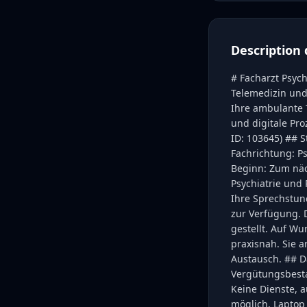
Description 
# Facharzt Psych
Telemedizin und
Ihre ambulante T
und digitale Pro
ID: 103645) ## S
Fachrichtung: Psy
Beginn: Zum näch
Psychiatrie und
Ihre Sprechstun
zur Verfügung. 
gestellt. Auf Wu
praxisnah. Sie a
Austausch. ## D
Vergütungsbestan
Keine Dienste, a
möglich, Laptop 