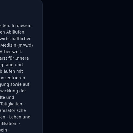
eiten: In diesem
ren Abläufen,
wirtschaftlicher
e Medizin (m/w/d)
Arbeitszeit:
arzt für Innere
g tätig und
Abläufen mit
konzentrieren
rgung sowie auf
twicklung der
lte und
Tätigkeiten -
anisatorische
ten - Leben und
fikation: -
ein -