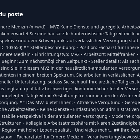
du poste
nnere Medizin (m/w/d) – MVZ Keine Dienste und geregelte Arbeitsz
nken erwartet Sie eine hausärztlich-internistische Tätigkeit mit kla
rspektive und dem Schwerpunkt auf verlässlicher Versorgung statt 
D: 103650) ## Stellenbeschreibung: - Position: Facharzt für Inner
Innere Medizin - Einrichtungstyp: MVZ - Arbeitsort: Mittelfranken - 
it - Beginn: Zum nächstmöglichen Zeitpunkt - Stellendetails: Als Fach
 sind Sie in diesem MVZ in der hausärztlich-ambulanten Versorgun
tienten in einem breiten Spektrum. Sie arbeiten in verlässlichen 
neller Unterstützung, sodass Sie sich auf Ihre ärztliche Tätigkeit 
s liegt auf qualitativ hochwertiger, kontinuierlicher lokaler Verso
g angelegten Tätigkeit mit Gestaltungsfreiräumen bei der Weiteren
orgung. ## Das MVZ bietet Ihnen: - Attraktive Vergütung - Gerege
che Arbeitszeiten - Keine Dienste - Entlastung von administrativen 
d stabile Perspektive in der ambulanten Versorgung - Moderne org
Strukturen - Kollegiale Arbeitsatmosphäre mit klaren Zuständigkei
r Region mit hoher Lebensqualität - Und vieles mehr... ## Ihre Quali
ation - Facharzttitel für Innere Medizin - Verantwortungsbewussts