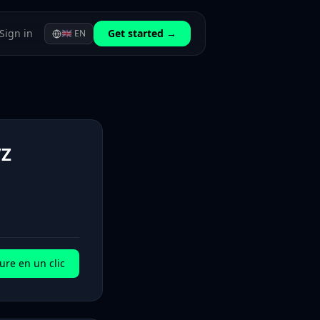
Sign in
Get started →
🇬🇧
EN
VZ
ure en un clic