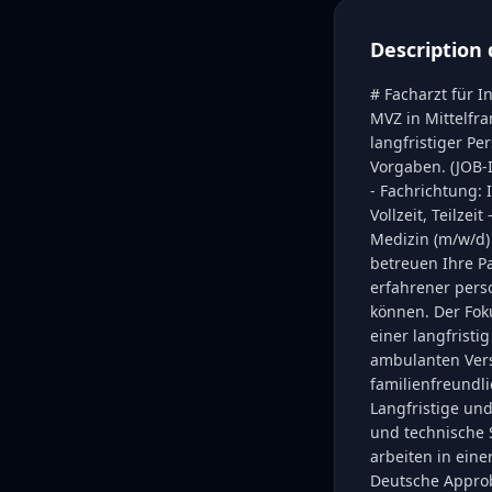
Description 
# Facharzt für I
MVZ in Mittelfra
langfristiger Pe
Vorgaben. (JOB-I
- Fachrichtung: 
Vollzeit, Teilze
Medizin (m/w/d)
betreuen Ihre Pa
erfahrener perso
können. Der Foku
einer langfristi
ambulanten Vers
familienfreundli
Langfristige un
und technische 
arbeiten in eine
Deutsche Approb