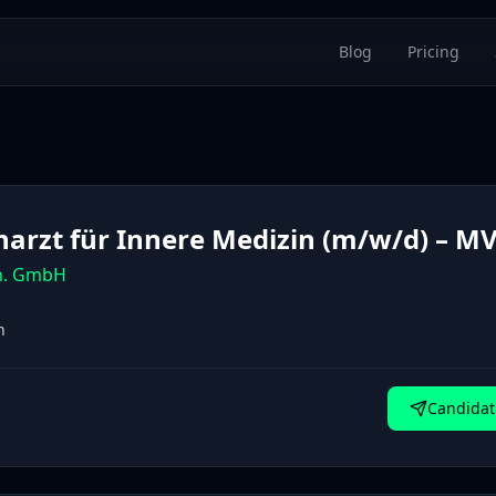
Blog
Pricing
harzt für Innere Medizin (m/w/d) – M
n. GmbH
n
Candidat