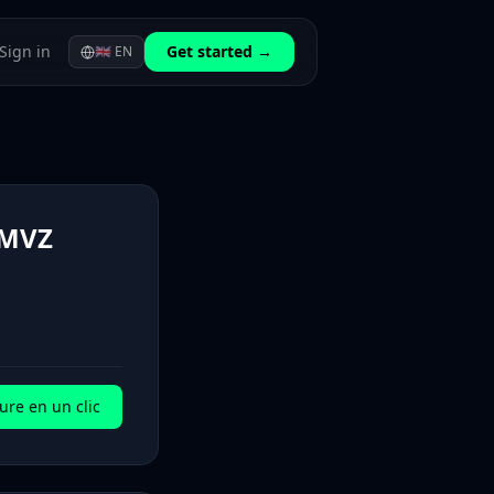
Sign in
Get started →
🇬🇧
EN
 MVZ
ure en un clic