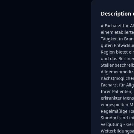
Description 
# Facharzt für A
einem etabliert
Tätigkeit in Bra
guten Entwicklu
Region bietet e
und das Berliner
Stellenbeschreib
Allgemeinmedizin
nächstmöglichen 
Facharzt für Al
Ihrer Patienten,
erkrankter Mens
eingespielten M
Regelmäßige For
Standort sind in
Vergütung - Gereg
Weiterbildungsa