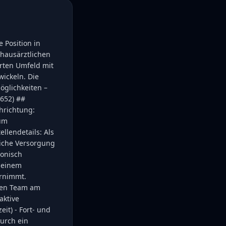
 Position in
 hausärztlichen
erten Umfeld mit
ickeln. Die
glichkeiten –
3652) ##
chrichtung:
Zum
llendetails: Als
liche Versorgung
ronisch
n einem
ernimmt.
chen Team am
aktive
eit) - Fort- und
durch ein