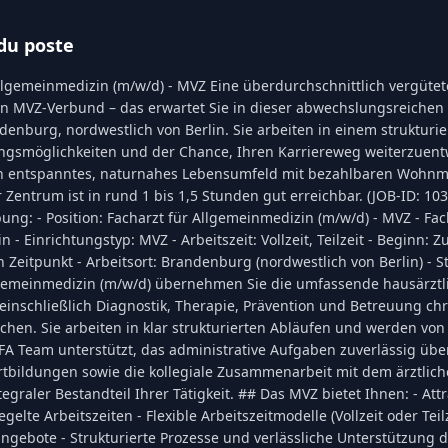
du poste
llgemeinmedizin (m/w/d) - MVZ Eine überdurchschnittlich vergütete
en MVZ-Verbund – das erwartet Sie in dieser abwechslungsreichen
ndenburg, nordwestlich von Berlin. Sie arbeiten in einem strukturi
ngsmöglichkeiten und der Chance, Ihren Karriereweg weiterzuentw
in entspanntes, naturnahes Lebensumfeld mit bezahlbaren Wohnmö
 Zentrum ist in rund 1 bis 1,5 Stunden gut erreichbar. (JOB-ID: 10
ung: - Position: Facharzt für Allgemeinmedizin (m/w/d) - MVZ - Fa
 - Einrichtungstyp: MVZ - Arbeitszeit: Vollzeit, Teilzeit - Beginn: 
Zeitpunkt - Arbeitsort: Brandenburg (nordwestlich von Berlin) - Ste
lgemeinmedizin (m/w/d) übernehmen Sie die umfassende hausärzt
 einschließlich Diagnostik, Therapie, Prävention und Betreuung ch
chen. Sie arbeiten in klar strukturierten Abläufen und werden vo
FA Team unterstützt, das administrative Aufgaben zuverlässig üb
tbildungen sowie die kollegiale Zusammenarbeit mit dem ärztli
tegraler Bestandteil Ihrer Tätigkeit. ## Das MVZ bietet Ihnen: - Attr
elte Arbeitszeiten - Flexible Arbeitszeitmodelle (Vollzeit oder Teilz
ngebote - Strukturierte Prozesse und verlässliche Unterstützung 