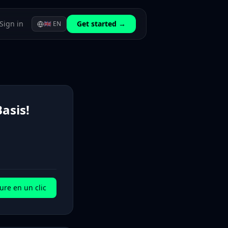
Sign in
Get started →
🇬🇧
EN
asis!
ure en un clic