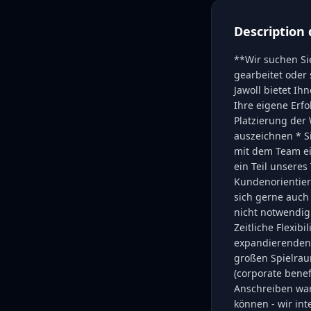
Description 
**Wir suchen Si
gearbeitet oder
Jawoll bietet I
Ihre eigene Erf
Platzierung de
auszeichnen * S
mit dem Team ei
ein Teil unseres
Kundenorientie
sich gerne auch
nicht notwendig 
Zeitliche Flexib
expandierenden
großen Spielrau
(corporate benef
Anschreiben war
können - wir int