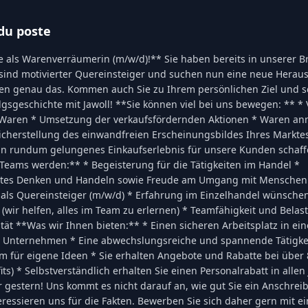
du poste
e als Warenverräumerin (m/w/d)!** Sie haben bereits in unserer 
 sind motivierter Quereinsteiger und suchen nun eine neue Herau
hnen genau das. Kommen auch Sie zu Ihrem persönlichen Ziel und s
olgsgeschichte mit Jawoll! **Sie können viel bei uns bewegen: ** 
r Waren * Umsetzung der verkaufsfördernden Aktionen * Waren a
icherstellung des einwandfreien Erscheinungsbildes Ihres Markt
n rundum gelungenes Einkaufserlebnis für unsere Kunden schaff
 Teams werden:** * Begeisterung für die Tätigkeiten im Handel *
rtes Denken und Handeln sowie Freude am Umgang mit Menschen
 als Quereinsteiger (m/w/d) * Erfahrung im Einzelhandel wünsche
(wir helfen, alles im Team zu erlernen) * Teamfähigkeit und Belast
ilität **Was wir Ihnen bieten:** * Einen sicheren Arbeitsplatz in ei
 Unternehmen * Eine abwechslungsreiche und spannende Tätigke
m für eigene Ideen * Sie erhalten Angebote und Rabatte bei über
its) * Selbstverständlich erhalten Sie einen Personalrabatt in alle
 gestern! Uns kommt es nicht darauf an, wie gut Sie ein Anschrei
eressieren uns für die Fakten. Bewerben Sie sich daher gern mit e