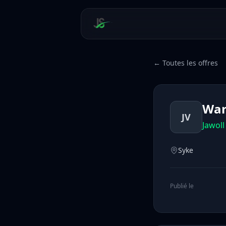
← Toutes les offres
War
JV
Jawol
Syke
Publié le