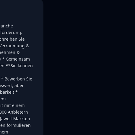
Branche
sforderung.
chreiben Sie
* Verräumung &
nnehmen &
es * Gemeinsam
en **Sie können
 * Bewerben Sie
nswert, aber
barkeit *
nem
it mit einem
 800 Anbietern
n Jawoll-Märkten
ben formulieren
inem