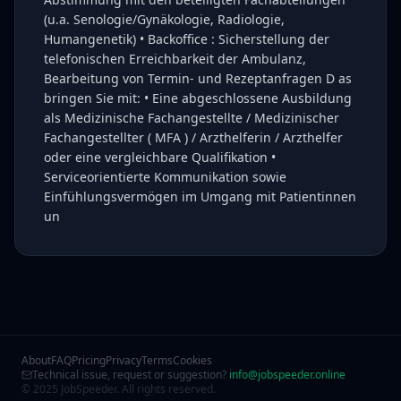
(u.a. Senologie/Gynäkologie, Radiologie,
Humangenetik) • Backoffice : Sicherstellung der
telefonischen Erreichbarkeit der Ambulanz,
Bearbeitung von Termin- und Rezeptanfragen D as
bringen Sie mit: • Eine abgeschlossene Ausbildung
als Medizinische Fachangestellte / Medizinischer
Fachangestellter ( MFA ) / Arzthelferin / Arzthelfer
oder eine vergleichbare Qualifikation •
Serviceorientierte Kommunikation sowie
Einfühlungsvermögen im Umgang mit Patientinnen
un
About
FAQ
Pricing
Privacy
Terms
Cookies
Technical issue, request or suggestion?
info@jobspeeder.online
© 2025 JobSpeeder. All rights reserved.