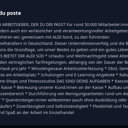
du poste
N ARBEITGEBER, DER ZU DIR PASST Für rund 50.000 Mitarbeiter:inne
dern auch ein verlässlicher und verantwortungsvoller Arbeitgeber.
ehören wir, gemeinsam mit ALDI Nord, zu den führenden
zelhändlern in Deutschland. Dieser Unternehmenserfolg und die B
ns die Grundlage, um unser Bestes zu geben und ein gutes Leben 
S BIETET DIR ALDI SÜD * Urlaubs- und Weihnachtsgeld sowie Alte
den vertraglichen Tarifregelungen, abhängig von der Dauer der B
laub pro Jahr * Minutengenaue Arbeitszeiterfassung * Obst, Ge
los am Arbeitsplatz * Schulungen und E-Learning-Angebote * Raba
ine-Shops und Fitnessstudios DAS SIND DEINE AUFGABEN * Kassie
Kasse * Betreuung unserer Kund:innen an der Kasse * Aufbau un
ssenbereich * Durchführung von Reinigungsarbeiten rund um di
* Quereinsteiger:innen willkommen (auch ohne Ausbildung oder 
äufer) * Zuverlässigkeit und Selbstständigkeit * Flexibilität und T
nd Spaß an der Arbeit im Einzelhandel