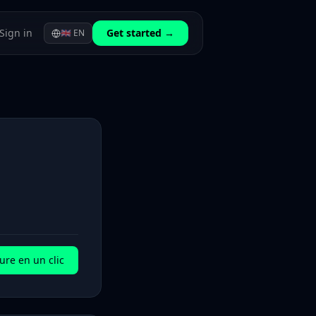
Sign in
Get started →
🇬🇧
EN
ure en un clic