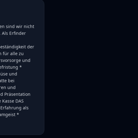
n sind wir nicht
 Als Erfinder
eständigkeit der
für alle zu
rsvorsorge und
efristung *
müse und
tte bei
ren und
d Präsentation
e Kasse DAS
Erfahrung als
eamgeist *