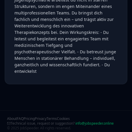
Strukturen, sondern im engen Miteinander eines
multiprofessionellen Teams. Du bringst dich
fachlich und menschlich ein – und trägst aktiv zur
Weiterentwicklung des innovativen
Therapiekonzepts bei. Dein Wirkungskreis: - Du
leitest und begleitest ein engagiertes Team mit
medizinischem Tiefgang und
psychotherapeutischer Vielfalt. - Du betreust junge
Menschen in stationärer Behandlung – individuell,
ganzheitlich und wissenschaftlich fundiert. - Du
entwickelst
About
FAQ
Pricing
Privacy
Terms
Cookies
Technical issue, request or suggestion?
info@jobspeeder.online
© 2025 JobSpeeder. All rights reserved.